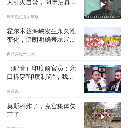
人引火自焚，34年后真相
大白
世界热点背后解读
霍尔木兹海峡发生永久性
变化，伊朗明确表示局势
不可逆转
自己撑起一片天
（配音）印度前官员：亲
口拆穿“印度制造”，我们
只有组装能力，算不上真
冷夜说
正的工业制造
莫斯科炸了，克宫集体失
声了