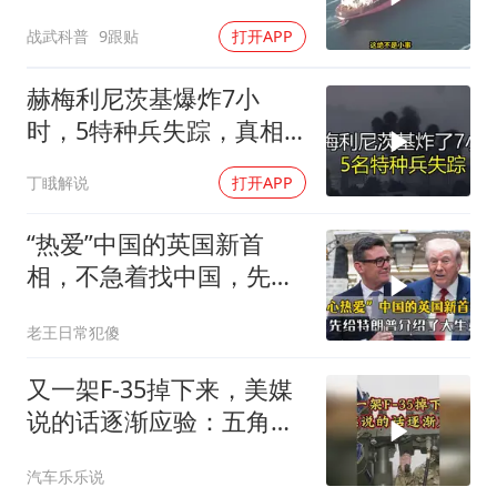
要向普京“问罪”
战武科普
9跟贴
打开APP
赫梅利尼茨基爆炸7小
时，5特种兵失踪，真相
远超想象
丁睋解说
打开APP
“热爱”中国的英国新首
相，不急着找中国，先给
特朗普介绍大生意
老王日常犯傻
又一架F-35掉下来，美媒
说的话逐渐应验：五角大
楼要亏大了
汽车乐乐说