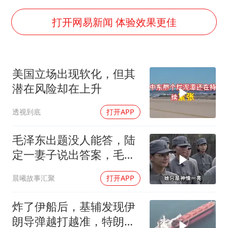
台风白海豚最新路径研判来了
船舶避风项目停工 多地全力防台风
打开网易新闻 体验效果更佳
我国编制完成新版全月地质图
男子结婚8年发现3个女儿均非亲生
美国立场出现软化，但其
消费新图景｜多举措提升消费体验 释放夏日经济活力
潜在风险却在上升
奋进开新局 实干挑大梁
透视到底
打开APP
毛泽东出题没人能答，陆
定一妻子说出答案，毛主
席听后高兴异常
晨曦故事汇聚
打开APP
炸了伊船后，基辅发现伊
朗导弹越打越准，特朗普