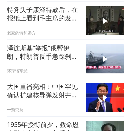
特务头子康泽特赦后，在
报纸上看到毛主席的发
言，激动得不省人事
老家的诗和远方
泽连斯基“举报”俄帮伊
朗，特朗普反手急踩刹
车，美国霸权底气尽失
环球谈军武
大国重器亮相：中国罕见
确认扩建核导弹发射井铸
就“战略底牌”
一窥究竟
1955年授衔前夕，救命恩