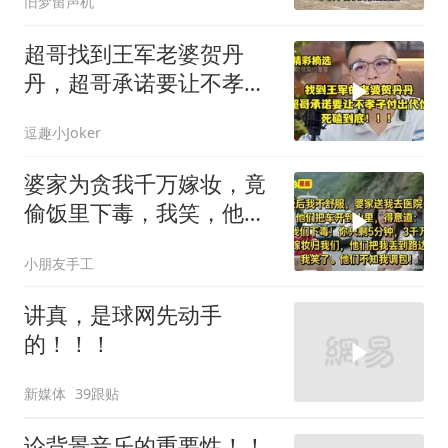
旧梦留声机
超哥找到王军老婆贺丹
丹，超哥承诺要让不孝子
付出代价，死磕到底
逗趣小Joker
婆家为贪我千万嫁妆，竟
偷饭里下毒，我笑，他们
却不知我调包！
小朋友手工
讲真，是球网先动手
的！！！
新媒体
39跟贴
论背景音乐的重要性！！