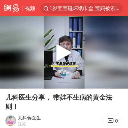
视频
1岁宝宝碰坏纸巾盒 宝妈被索赔924元
台风白海豚环流面积近似13个浙江
Meta被判支付5.67亿美元
台风白海豚逼近 暴雨大暴雨来袭
OpenAI为免费用户升级GPT-5.6 Luna
47岁妈妈突然产女 26岁女儿：很震惊
中国稀土盘中涨停
00:00
00:27
日本广岛民众举行游行反对政府行径
Play
Ent
full
21楼高空抛物嫌疑人被拘留
儿科医生分享， 带娃不生病的黄金法
则！
实探山东最热的“中国蔬菜之乡”
女子开一天一夜空调后二氧化碳中毒
儿科蒋医生
0
江苏