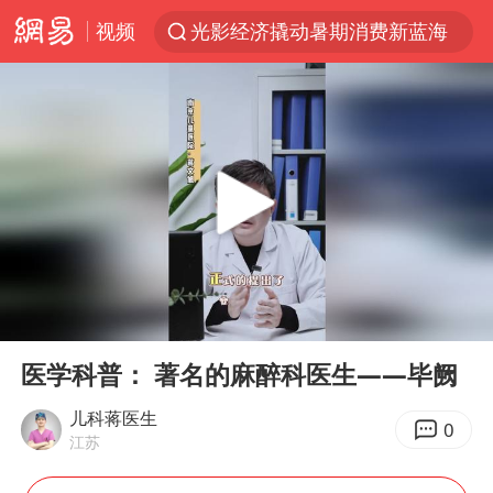
视频
光影经济撬动暑期消费新蓝海
《欢迎来龙餐馆》口碑
情侣福建平潭拍日出时坠崖
西湖突现狂风暴雨 游客瞬间被浇透
“不怕六爷挂得多 就怕六爷挂一颗”
视频丨中国东方电气集团原党组副书记、董事宋致远被查
杭州全市有序停课
00:00
00:55
直击东北超：哈尔滨vs通辽
Play
Ent
full
香港宏福苑火灾或由烟头引起
医学科普： 著名的麻醉科医生——毕阙
白海豚将正面袭击贯穿浙江
儿科蒋医生
0
江苏
36岁男演员成景区NPC后人气爆棚