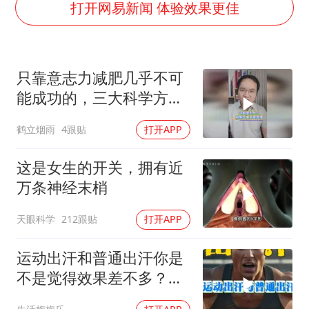
郑丽文：台湾从来没有“独立”过
打开网易新闻 体验效果更佳
几元成本的AI广告导致千万市值蒸发
浙江台州《告全体市民书》
只靠意志力减肥几乎不可
酒店回应车内过夜被收150元
能成功的，三大科学方
上半年国内手机销量TOP30出炉
法，不违背天性也能控制
鹤立烟雨
4跟贴
打开APP
梁家辉百花奖演讲落泪
食欲
人民的健康、体质、幸福一脉相承
这是女生的开关，拥有近
万条神经末梢
天眼科学
212跟贴
打开APP
运动出汗和普通出汗你是
不是觉得效果差不多？
错！完全是天壤之别