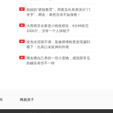
姐姐的“硬核教育”，用黄瓜向弟弟演示“门
夹手”，网友：果然言传不如身教！
大雨将至全家老小抢收稻谷，6分钟收完
1000斤，没有一个人掉链子
发泡水泥填不满，装修师傅检查发现漏到
楼下：出风口未延伸到外墙
网友晒自己养的一些小宠物，感觉跟常见
的确实有些不一样
尚
网易亲子