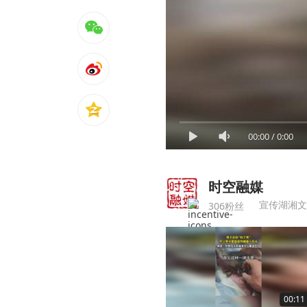
00:00
/
0:00
时空融媒
宣传湖湘文
306粉丝
00:11