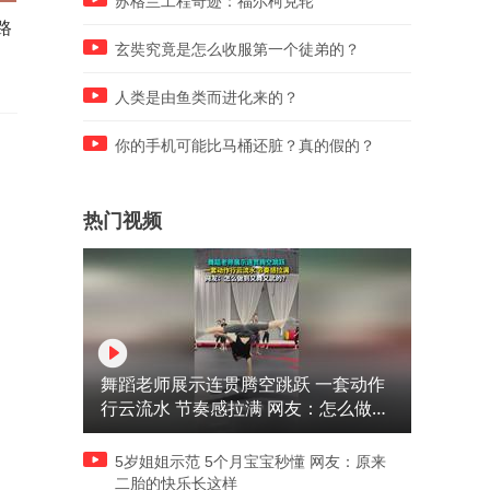
苏格兰工程奇迹：福尔柯克轮
路
两只老鹰落在空调外机上，嘴
半夜撞见老公偷偷躲着吃泡
里啃着捡来的炸鸡
面，妻子打算下厨做饭 剧情
玄奘究竟是怎么收服第一个徒弟的？
然反转
人类是由鱼类而进化来的？
你的手机可能比马桶还脏？真的假的？
热门视频
舞蹈老师展示连贯腾空跳跃 一套动作
行云流水 节奏感拉满 网友：怎么做到
又舞又武的？
5岁姐姐示范 5个月宝宝秒懂 网友：原来
二胎的快乐长这样