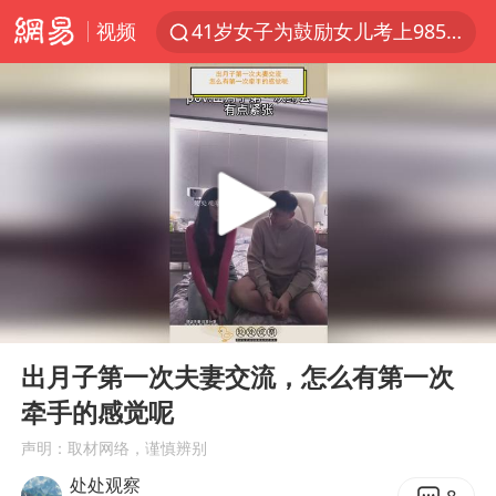
视频
41岁女子为鼓励女儿考上985研究生
美国退回1000亿美元关税
24小时不关空调 电费反而更低？
维持强台风级！白海豚直奔华东沿海
河南试行周五下午弹性离岗
李亚鹏向地铁吐血女孩捐99999元
要给全体职工“应休尽休”的底气
00:00
00:21
日本籍女网红在韩直播时自杀身亡
Play
Ent
full
“天津之眼”摩天轮附近2人落水
出月子第一次夫妻交流，怎么有第一次
牵手的感觉呢
儿科医生漏诊获刑：我认错但不能认罪
声明：取材网络，谨慎辨别
如何把百年大党建设得更加坚强有力
处处观察