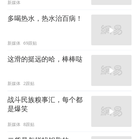
新媒体
多喝热水，热水治百病！
新媒体
69跟贴
这滑的挺远的哈，棒棒哒
新媒体
2跟贴
战斗民族糗事汇，每个都
是爆笑
新媒体
8跟贴