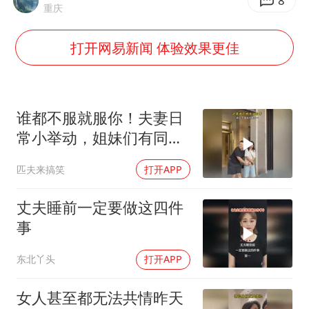
银行午休1.5小时 留个窗口行不行
8
重庆
弹药库存告急 美军补货难
打开网易新闻 体验效果更佳
余承东口误将24999元电脑报成2499
小伙靠AI减肥 45天瘦40斤进了ICU
李嫣近照曝光
谁都不服就服你！夫妻日
总书记关心百姓身边这些民生大事
常小举动，姐妹们有同款
吗？
匹夫来搞笑
打开APP
丈夫睡前一定要做这四件
事
东北丫头
打开APP
女人甚至都无法共情昨天