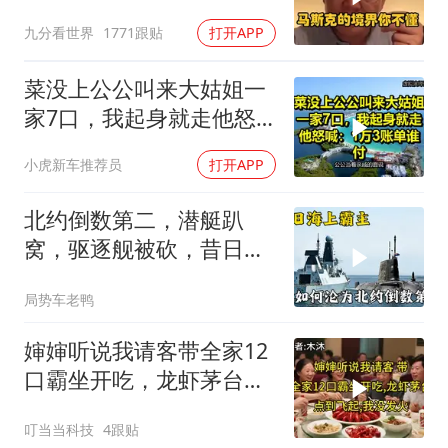
还很清新
九分看世界
1771跟贴
打开APP
菜没上公公叫来大姑姐一
家7口，我起身就走他怒
喊：1万3账单谁付
小虎新车推荐员
打开APP
北约倒数第二，潜艇趴
窝，驱逐舰被砍，昔日的
皇家海军怎么了？
局势车老鸭
婶婶听说我请客带全家12
口霸坐开吃，龙虾茅台点
到飞起，我没发
叮当当科技
4跟贴