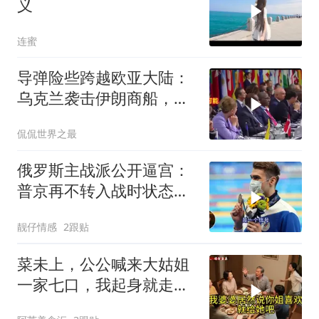
义
连蜜
导弹险些跨越欧亚大陆：
乌克兰袭击伊朗商船，差
点引爆两场战争的“连环
侃侃世界之最
雷”
俄罗斯主战派公开逼宫：
普京再不转入战时状态，
我们就自己动手
靓仔情感
2跟贴
菜未上，公公喊来大姑姐
一家七口，我起身就走，
他怒喊：一万三谁付？