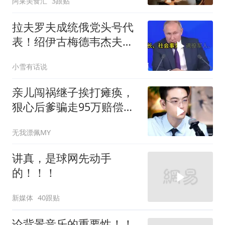
阿莱美食汇
3跟贴
拉夫罗夫成统俄党头号代
表！绍伊古梅德韦杰夫双
双出局，普京这步棋你看
小雪有话说
懂了吗
亲儿闯祸继子挨打瘫痪，
狠心后爹骗走95万赔偿金
给亲儿买房娶媳妇
无我漂佩MY
讲真，是球网先动手
的！！！
新媒体
40跟贴
论背景音乐的重要性！！