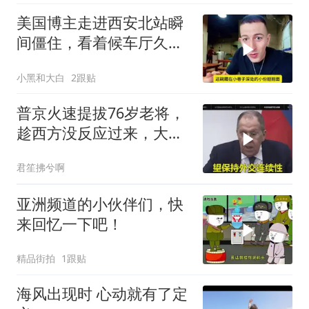
美国博主走进西安北站瞬
间僵住，看着候车厅久久
说不出话语
小黑和大白
2跟贴
普京火速提拔76岁老将，
趁西方没反应过来，大鹅
外交要动真格了
君笙拂兮啊
亚洲频道的小伙伴们，快
来回忆一下吧！
精品街拍
1跟贴
海风出现时 心动就有了定