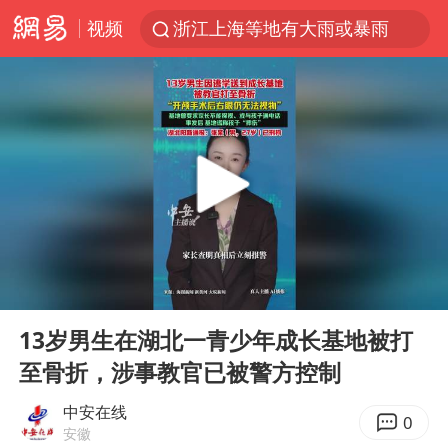
视频
浙江上海等地有大雨或暴雨
西湖突现狂风暴雨 游客瞬间被浇透
金饰克价一夜涨回1300元
隔20米开高仿奶茶店被判赔35万元
新疆景区自驾服务费改为按车收费
多家A股公司收到美国关税退款
视频丨中国东方电气集团原党组副书记、董事宋致远被查
00:00
00:40
直击东北超：哈尔滨vs通辽
Play
Ent
full
香港宏福苑火灾或由烟头引起
13岁男生在湖北一青少年成长基地被打
至骨折，涉事教官已被警方控制
白海豚将正面袭击贯穿浙江
浙江台州《告全体市民书》
中安在线
0
安徽