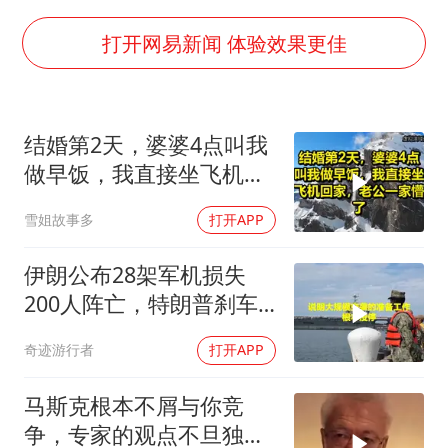
“不怕六爷挂得多 就怕六爷挂一颗”
酒店回应车内过夜被收150元
打开网易新闻 体验效果更佳
几元成本的AI广告导致千万市值蒸发
36岁男演员成景区NPC后人气爆棚
结婚第2天，婆婆4点叫我
梁家辉：到内地拍戏不是北上是回归
做早饭，我直接坐飞机回
人民的健康、体质、幸福一脉相承
家，老公一家懵了！
雪姐故事多
打开APP
伊朗公布28架军机损失
200人阵亡，特朗普刹车
真相曝光
奇迹游行者
打开APP
马斯克根本不屑与你竞
争，专家的观点不旦独到