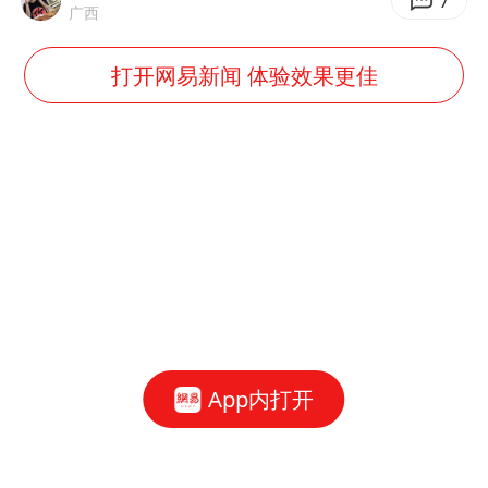
今年第二强台风将带来多大影响
7
广西
张本智和：零封向鹏不意外
打开网易新闻 体验效果更佳
微信新功能：你可以“撤回”你的撤回
上半年国内居民出游人次34.63亿
浙江最强风雨时段已锁定
万岁山接盘烂尾恒大文旅城
老人被城管撞倒后离世亲属质疑记录仪
习近平心系体育强国建设
App内打开