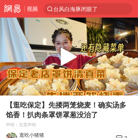
视频
台风白海豚闭眼了
“China Cool”火了，老外爱上中国避暑游
香港宏福苑火灾或由烟头引起
浙江台州《告全体市民书》
以媒：穆杰塔巴被紧急送医情况危急
多所高校取消艺考
泰国初中生饮弹自尽前开了26枪
00:00
07:37
网约车司机充电时猝死保险拒赔
Play
Ent
full
陕西柞水泥石流已致2死 仍有1人失联
【逛吃保定】先搂两笼烧麦！确实汤多
馅香！扒肉条罩饼罩葱没治了
店主称换“青海拉面”招牌后生意更好
声明：无需声明
22岁女生独闯南太行失联12天
逛吃小猪猪