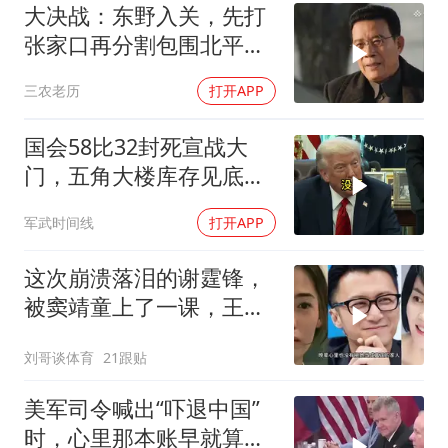
大决战：东野入关，先打
张家口再分割包围北平，
让傅作义投诚，，
三农老历
打开APP
国会58比32封死宣战大
门，五角大楼库存见底，
特朗普叫停打伊朗那晚发
军武时间线
打开APP
生了什么
这次崩溃落泪的谢霆锋，
被窦靖童上了一课，王菲
的沉默早有预兆
刘哥谈体育
21跟贴
美军司令喊出“吓退中国”
时，心里那本账早就算清