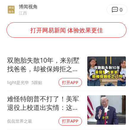
村民谈“梅姨”：叫的其实是“媒姨”
博闻视角
0
24小时不关空调 电费会更低吗
江西
中国养老床位“三连降”
打开网易新闻 体验效果更佳
哪吒汽车南宁工厂设备降价20%拍卖
郑国霖回应去景区上班被保安拦下
我国编制完成新版全月地质图
双胞胎失散10年，来别墅
找爸爸，却被保姆拒之门
“深圳地面沉降致车辆损坏”不实
外
奋进开新局 实干挑大梁
light是光华
5跟贴
打开APP
难怪特朗普不打了！美军
退役上校道出实情：这场
仗美国已经输了
侃侃世界之最
打开APP