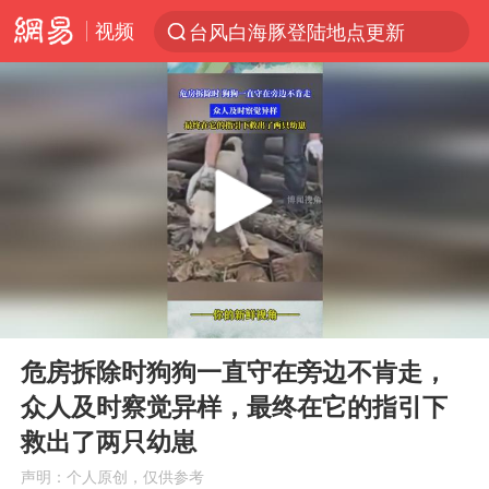
视频
台风白海豚登陆地点更新
以“新”破局 首发经济点亮城市消费活力
台风白海豚进入48小时警戒线
佛得角门将亮相智利俱乐部主场
宇树科技发行价格150.80元/股
看守所辅警收受10万获刑1年
宇树科技王兴兴身家有望超200亿元
00:00
00:17
五粮液渠道价一箱上涨近百元
Play
Ent
full
CIA被曝已秘密设立古巴工作组
危房拆除时狗狗一直守在旁边不肯走，
众人及时察觉异样，最终在它的指引下
U17国足1分钟轰2球
救出了两只幼崽
泰国一女公务员妆容引争议 本人回应
声明：个人原创，仅供参考