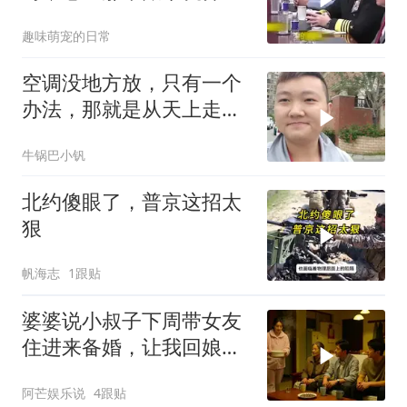
楚了
趣味萌宠的日常
空调没地方放，只有一个
办法，那就是从天上走，
老师傅一招拿下
牛锅巴小钒
北约傻眼了，普京这招太
狠
帆海志
1跟贴
婆婆说小叔子下周带女友
住进来备婚，让我回娘家
住2个月，我点头
阿芒娱乐说
4跟贴