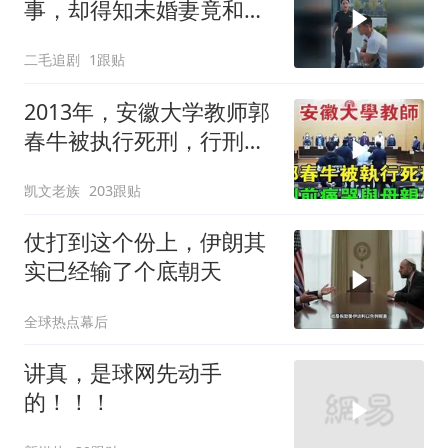
事，却得知未婚妻竟和别
人订婚！
二毛追剧
1跟贴
2013年，安徽大学教师郭
春牛被执行死刑，行刑前
痛哭与母亲告
凯文老族
203跟贴
仗打到这个份上，伊朗其
实已经输了个底朝天
全球热点幕后
讲真，是球网先动手
的！！！