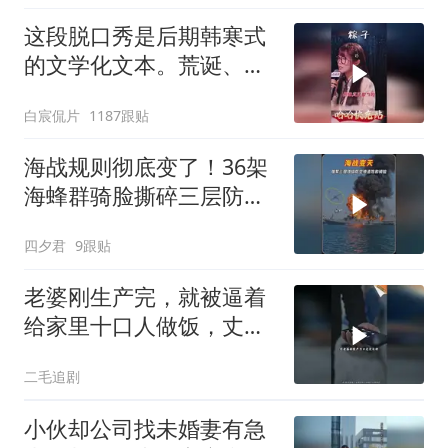
这段脱口秀是后期韩寒式
的文学化文本。荒诞、激
愤又温暖
白宸侃片
1187跟贴
海战规则彻底变了！36架
海蜂群骑脸撕碎三层防空
体系
四夕君
9跟贴
老婆刚生产完，就被逼着
给家里十口人做饭，丈夫
傻眼了！
二毛追剧
小伙却公司找未婚妻有急