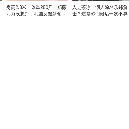
小
身高2.8米，体重280斤，郑薇
人走茶凉？湖人除名乐邦詹
万万没想到，我国女篮新领袖
士？这是你们最后一次不尊
出 (1)
我！