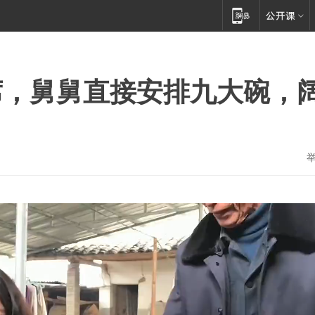
席，舅舅直接安排九大碗，