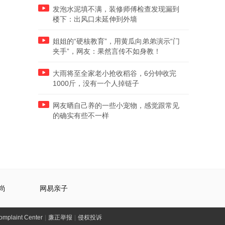
发泡水泥填不满，装修师傅检查发现漏到
楼下：出风口未延伸到外墙
姐姐的“硬核教育”，用黄瓜向弟弟演示“门
夹手”，网友：果然言传不如身教！
大雨将至全家老小抢收稻谷，6分钟收完
1000斤，没有一个人掉链子
网友晒自己养的一些小宠物，感觉跟常见
的确实有些不一样
尚
网易亲子
laint Center
|
廉正举报
|
侵权投诉