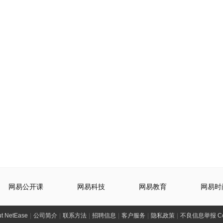
网易公开课
网易科技
网易教育
网易时
t NetEase
|
公司简介
|
联系方法
|
招聘信息
|
客户服务
|
隐私政策
|
不良信息举报 Comp