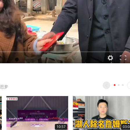
思梦
10:57
03:0