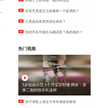
苏格兰工程奇迹：福尔柯克轮
岛内如何看待大陆对台海实施
8月9日起浙江风雨上线，温
重
交通管制？ 赖岳谦观察
州、台州等地雨量大，海边
玄奘究竟是怎么收服第一个徒弟的？
行谨慎
人类是由鱼类而进化来的？
你的手机可能比马桶还脏？真的假的？
热门视频
5岁姐姐示范 5个月宝宝秒懂 网友：原
来二胎的快乐长这样
孙子考取上海交大爷爷感谢亲家母