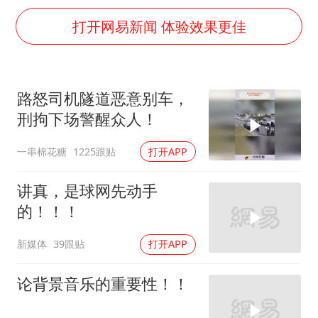
U17国足1分钟轰2球
打开网易新闻 体验效果更佳
中国“五箭齐发”反制美国
女子利用漏洞0元薅走3000多件家电
泰国一女公务员妆容引争议 本人回应
路怒司机隧道恶意别车，
郑国霖回应去景区上班被保安拦下
刑拘下场警醒众人！
感觉全东北都在等7号
一串棉花糖
1225跟贴
打开APP
80后女柜员逆袭成4200亿银行副行长
讲真，是球网先动手
奋进开新局 实干挑大梁
的！！！
新媒体
39跟贴
打开APP
论背景音乐的重要性！！