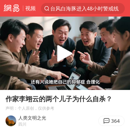
视频
台风白海豚进入48小时警戒线
以“新”破局 首发经济点亮城市消费活力
中方回应是否在太平洋海底开采稀土
宇树科技发行价格150.80元/股
外交部发言人就广岛核爆81周年等答记者问
吉林一“温度计大楼”读数爆表
台风白海豚影响中国已成定局
00:00
06:39
法国下周开始禁止未经同意的电话营销
Play
Ent
full
多地要求领导干部带头休假
作家李翊云的两个儿子为什么自杀？
27岁女子成组织卖淫集团主犯被通缉
声明：个人原创，仅供参考
人类文明之光
我国编制完成新版全月地质图
364
四川