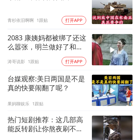
青杉依旧啊啊
1跟贴
打开APP
2083 康姨妈都被绑了还这
么嚣张，明兰做好了和王
家谈判的准备
涛哥说影
1跟贴
打开APP
台媒观察:美日两国是不是
真的快要闹翻了呢？
果妈聊娱乐
1跟贴
热门短剧推荐：这几部高
能反转剧让你熬夜刷不
停！