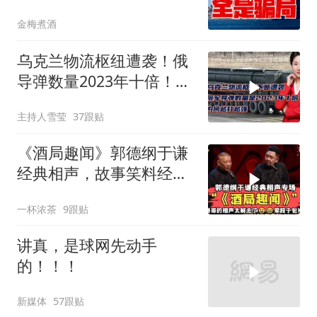
转，全是骗局？
金梅煮酒
乌克兰物流枢纽遭袭！俄
导弹数量2023年十倍！为
何越打越强？
主持人雪莹
37跟贴
《酒局趣闻》郭德纲于谦
经典相声，故事笑料经典
不断！
一杯浓茶
9跟贴
讲真，是球网先动手
的！！！
新媒体
57跟贴