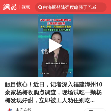
视频
白海豚登陆强度略强于巴威
上半年我国经营主体结构持续优化
《披荆斩棘2026》阵容官宣
杭州机场已取消航班388架次
浙江省委书记：该停下的坚决停下来
中国籍豪华游艇富商之子在泰国被杀
白海豚北上或致京津冀暴雨
00:00
00:39
上海有出现龙卷潜势
Play
Ent
full
新疆一婚礼线上邀请引热议
触目惊心！近日，记者深入福建漳州10
余家杨梅收购点调查，现场试吃一颗杨
广西公开征集涉黑涉恶犯罪线索
梅发现好甜，立即被工人劝住别吃...
中国第1高楼阻尼器摆动明显
中安在线