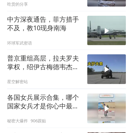
吃货的分享
中方深夜通告，菲方措手
不及，教10现身南海
环球军武密语
普京重组高层，拉夫罗夫
掌权，绍伊古梅德韦杰夫
去向成谜
星空解密站
各国女兵展示合集，哪个
国家女兵才是你心中最飒
的？
秘密大爆炸
906跟贴