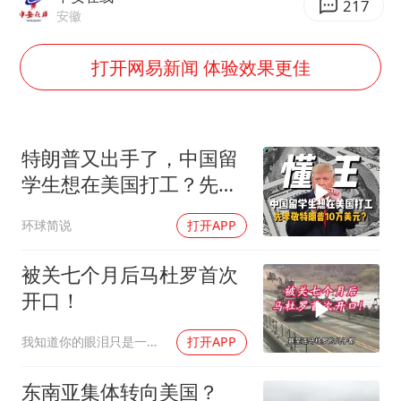
上海大部迎大暴雨
217
安徽
国足U17与阿森纳决赛取消 并列冠军
打开网易新闻 体验效果更佳
上门女婿出轨女邻居多年被判重婚罪
构建更高水平的全民健身公共服务体系
王艺迪2-4不敌张本美和止步4强
特朗普又出手了，中国留
司机见竹子晃动紧急停车救下全车人
学生想在美国打工？先孝
灌溉水坝被隔成鱼塘 村民投诉20余年
敬他10万美元再说
环球简说
打开APP
奋力开创中国式现代化建设新局面
被关七个月后马杜罗首次
开口！
我知道你的眼泪只是一种无奈
打开APP
东南亚集体转向美国？