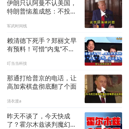
伊朗只认阿曼不认美国，
特朗普恼羞成怒：不投降
就永不解除封锁
军武时间线
赖清德下死手？郑丽文早
有预料！可惜“内鬼”不
听、这次要吃大亏
叮当当科技
那通打给普京的电话，让
高加索棋盘彻底翻了个面
清衣渡a
昨天不谈了，今天快成
了？霍尔木兹谈判魔幻反