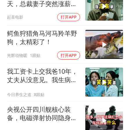
天，总裁妻子突然涨薪续
签，我递辞呈她慌了
起喜电影
打开APP
鳄鱼狩猎角马河马羚羊野
狗，太精彩了！
光辉动物暖
1跟贴
打开APP
我工资卡上交我爸10年，
丈夫从没意见。我生病住
院急需手术费时
今日养生之道
8跟贴
央视公开四川舰核心装
备，电磁弹射协同隐身无
人机，位居世界前列