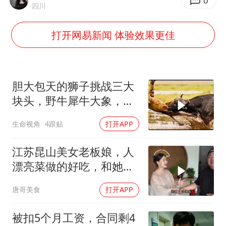
人贩子“梅姨”真实姓名曝光
0
四川
如何把百年大党建设得更加坚强有力
打开网易新闻 体验效果更佳
一枚俄导弹都没击落 泽连斯基发声
多专业取消艺考 文化工作者要有文化
“银行午休1.5小时”留个窗口行不行
胆大包天的狮子挑战三大
41岁女子为鼓励女儿考上985研究生
块头，野牛犀牛大象，草
不是白吃的！
总书记关心百姓身边这些民生大事
生命视角
4跟贴
打开APP
江苏昆山美女老板娘，人
漂亮菜做的好吃，和她小
喝点
唐哥美食
打开APP
被扣5个月工资，合同剩4