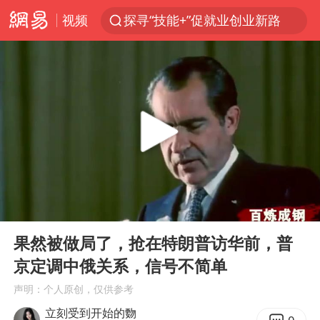
视频
探寻“技能+”促就业创业新路
李亚鹏向地铁吐血女孩捐99999元
被泰航拒载中国乘客：免费改签没兑现
台风白海豚可能在浙江登陆
38岁山东财大教授刘海明逝世
因凡蒂诺首次公开道歉
13岁少年白天写作业晚上夜市炒粉
00:00
10:15
《Monica》填词人黎彼得去世
Play
Ent
full
FIFA官方支持因凡蒂诺
果然被做局了，抢在特朗普访华前，普
京定调中俄关系，信号不简单
陕西柞水遭遇暴雨五千余户群众转移
声明：个人原创，仅供参考
谷歌首席科学家Jeff Dean离职创业
立刻受到开始的覅