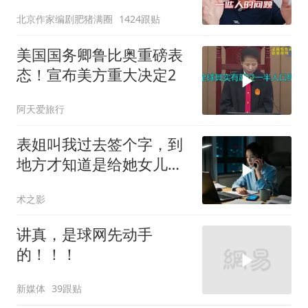
北京作家编剧肥猪满圈
1424跟贴
美国国务卿鲁比奥重磅表
态！宣布美方重大决定2
阿天爱旅行
表姐叫我过去签个字，到
地方才知道是给她女儿婚
房做无限连带担保
术之影
讲真，是球网先动手
的！！！
新媒体
39跟贴