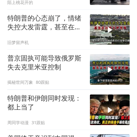
陌上桃花开的
特朗普的心态崩了，情绪
失控大发雷霆，甚至在白
宫大声咒骂
旧梦留声机
普京固执可能导致俄罗斯
失去克里米亚控制
揭秘世间万象
80跟贴
特朗普和伊朗同时发现：
都上当了
周同学动漫
31跟贴