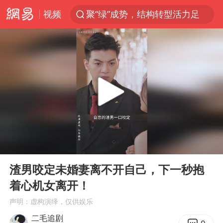
视频
聚“绿”成势，结构转型活力足
维持强台风级！白海豚直奔华东沿海
印度暴发金迪普拉病毒
41岁女子为鼓励女儿考上985研究生
80后女柜员获聘4200亿银行副行长
陕西潼关强降雨引发土崖滑坡1人失联
陕西柞水县突发泥石流致1死2失联
00:00
05:09
24小时不关空调 电费反而更低？
Play
Ent
full
“梅姨”已是老年人 死刑或适用受限
渣男咬定未婚妻离不开自己，下一秒抱
着心机女离开！
“事业单位招聘不是人情买卖”
声明：虚构演绎，仅供娱乐
美国退回1000亿美元关税
二毛追剧