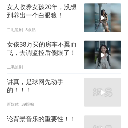
女人收养女孩20年，没想
到养出一个白眼狼！
二毛追剧
8跟贴
女孩38万买的房车不翼而
飞，去调监控后傻眼了！
二毛追剧
讲真，是球网先动手
的！！！
新媒体
39跟贴
论背景音乐的重要性！！