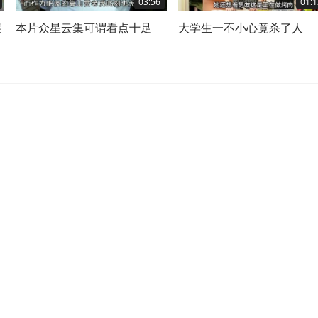
03:56
01:1
崖
本片众星云集可谓看点十足
大学生一不小心竟杀了人