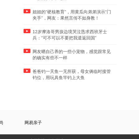
姐姐的“硬核教育”，用黄瓜向弟弟演示“门
夹手”，网友：果然言传不如身教！
12岁摩洛哥男孩边境哭泣恳求西班牙士
兵：“可不可以不要把我遣返回国”
网友晒自己养的一些小宠物，感觉跟常见
的确实有些不一样
爸爸钓一天鱼一无所获，母女俩临时接管
钓位，用玩具鱼竿钓上大鱼
尚
网易亲子