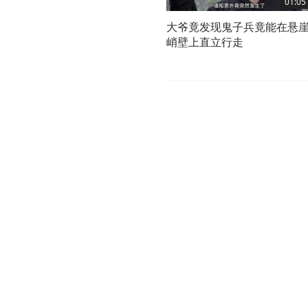
01:05
大爷竟发现鬼子兵竟能在悬
峭壁上直立行走