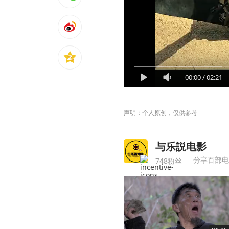
00:00
/
02:21
声明：个人原创，仅供参考
与乐説电影
分享百部电
748粉丝