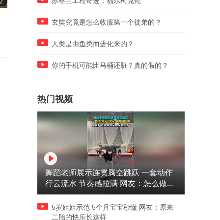
苏格兰工程奇迹：福尔柯克轮
2
00:42
00:50
大爷花了四百块买了个铜球，
将军利用美人计打败敌人
玄奘究竟是怎么收服第一个徒弟的？
结果竟发现自己被骗了
人类是由鱼类而进化来的？
你的手机可能比马桶还脏？真的假的？
热门视频
舞蹈老师展示连贯腾空跳跃 一套动作
行云流水 节奏感拉满 网友：怎么做到
又舞又武的？
5岁姐姐示范 5个月宝宝秒懂 网友：原来
二胎的快乐长这样