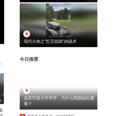
现代火炮之“打完就跑”的战术
今日推荐
这所印度大学开学，为什么我国如此重
6
00:38
01:26
视？
基
广东霸总，恋爱的酸臭味
电车是在国家房地产萎靡时
吗
来拉动内需的客观产物罢了