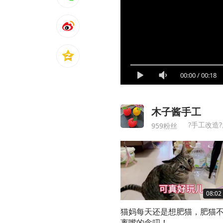
00:00
/
00:18
木子酱手工
?手工改造?
959粉丝
08:02
猫妈每天还是想肥猫，肥猫
离嘴的念叨！