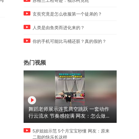
苏格兰工程奇迹：福尔柯克轮
听听咋说
玄奘究竟是怎么收服第一个徒弟的？
人类是由鱼类而进化来的？
你的手机可能比马桶还脏？真的假的？
热门视频
舞蹈老师展示连贯腾空跳跃 一套动作
行云流水 节奏感拉满 网友：怎么做到
又舞又武的？
5岁姐姐示范 5个月宝宝秒懂 网友：原来
二胎的快乐长这样