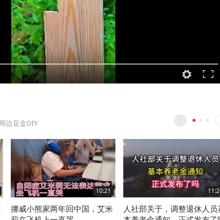
周边盲盒DIY
10:21
11:2
不
挪威小熊家两年回中国，艾米
人社部关于，调整退休人员
莉在飞机上一直哭
本养老金通知，正式发布了