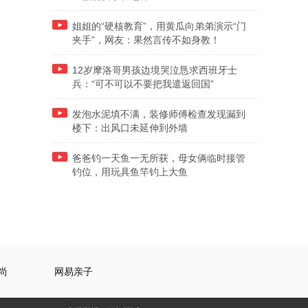
姐姐的“硬核教育”，用黄瓜向弟弟演示“门
夹手”，网友：果然言传不如身教！
12岁摩洛哥男孩边境哭泣恳求西班牙士
兵：“可不可以不要把我遣返回国”
发泡水泥填不满，装修师傅检查发现漏到
楼下：出风口未延伸到外墙
爸爸钓一天鱼一无所获，母女俩临时接管
钓位，用玩具鱼竿钓上大鱼
尚
网易亲子