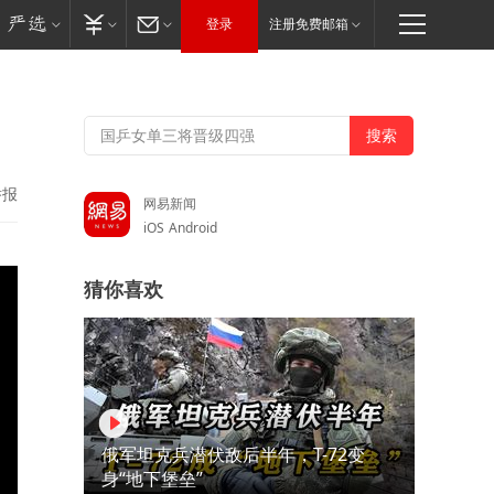
登录
注册免费邮箱
举报
网易新闻
iOS
Android
猜你喜欢
俄军坦克兵潜伏敌后半年，T-72变
身“地下堡垒”