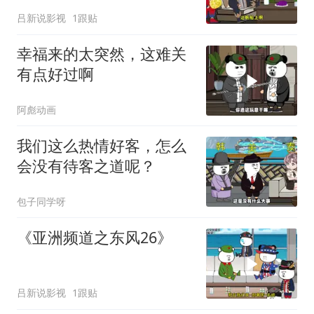
吕新说影视
1跟贴
幸福来的太突然，这难关
有点好过啊
阿彪动画
我们这么热情好客，怎么
会没有待客之道呢？
包子同学呀
《亚洲频道之东风26》
吕新说影视
1跟贴