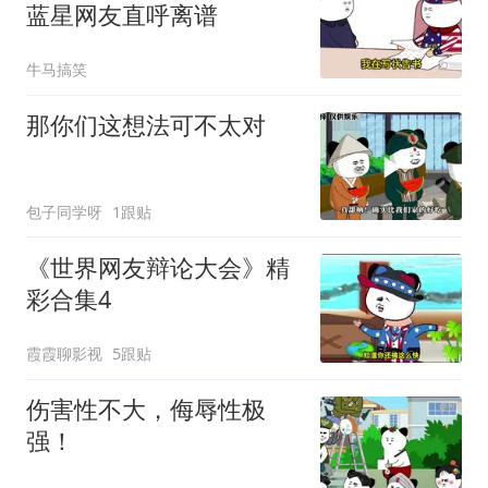
蓝星网友直呼离谱
牛马搞笑
那你们这想法可不太对
包子同学呀
1跟贴
《世界网友辩论大会》精
彩合集4
霞霞聊影视
5跟贴
伤害性不大，侮辱性极
强！