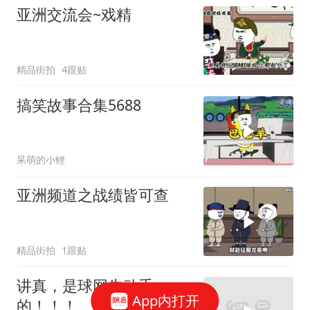
亚洲交流会~戏精
精品街拍
4跟贴
搞笑故事合集5688
呆萌的小鲤
亚洲频道之战绩皆可查
精品街拍
1跟贴
讲真，是球网先动手
App内打开
的！！！