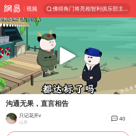
视频
佛得角门将亮相智利俱乐部主场
宇树科技发行价格150.80元/股
看守所辅警收受10万获刑1年
U17国足1分钟轰2球
法国将禁止“未经同意的电话营销”
今年已有4位周星驰电影配角去世
“China Cool”成海外热词
00:00
01:48
房主任回应争议
Play
Ent
full
把党建设得更加坚强有力
沟通无果，直言相告
41岁女子为鼓励女儿考上985研究生
只记花开v
40
山东
宇树科技王兴兴身家有望超200亿元