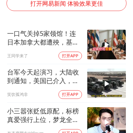
36岁男演员成景区NPC后人气爆棚
打开网易新闻 体验效果更佳
郑丽文：台湾从来没有“独立”过
几元成本的AI广告导致千万市值蒸发
一口气关掉5家领馆！连
浙江台州《告全体市民书》
日本加拿大都遭殃，基辛
酒店回应车内过夜被收150元
格临终遗言真应验了
王同学来了
打开APP
上半年国内手机销量TOP30出炉
梁家辉百花奖演讲落泪
台军今天起演习，大陆收
人民的健康、体质、幸福一脉相承
到通知，美国已介入，日
本涉台表述也变了
笑饮孤鸿非
打开APP
小三嚣张贬低原配，标榜
真爱强行上位，梦龙全程
怒斥句句戳破谎言