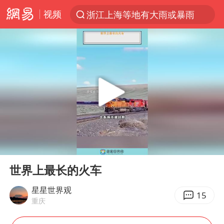
视频
浙江上海等地有大雨或暴雨
光影经济撬动暑期消费新蓝海
《欢迎来龙餐馆》口碑
情侣福建平潭拍日出时坠崖
西湖突现狂风暴雨 游客瞬间被浇透
“不怕六爷挂得多 就怕六爷挂一颗”
视频丨中国东方电气集团原党组副书记、董事宋致远被查
00:00
00:22
杭州全市有序停课
Play
Ent
full
直击东北超：哈尔滨vs通辽
世界上最长的火车
香港宏福苑火灾或由烟头引起
星星世界观
15
重庆
白海豚将正面袭击贯穿浙江