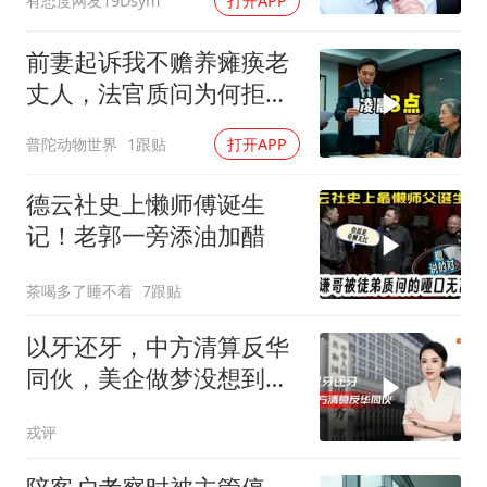
有态度网友19Dsym
打开APP
前妻起诉我不赡养瘫痪老
丈人，法官质问为何拒不
履行赡养义务
普陀动物世界
1跟贴
打开APP
德云社史上懒师傅诞生
记！老郭一旁添油加醋
茶喝多了睡不着
7跟贴
以牙还牙，中方清算反华
同伙，美企做梦没想到：
中国会做的这么绝
戎评