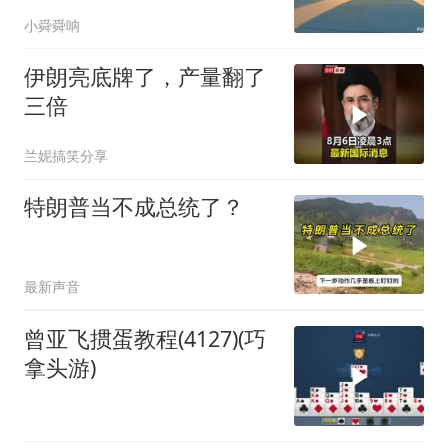
母的看一下
小舜舜呐
伊朗亮底牌了，产量翻了
三倍
兰妮搞笑分享
特朗普当不成总统了？
最新声音
曾亚飞掼蛋教程(4127)(巧
拿头游)