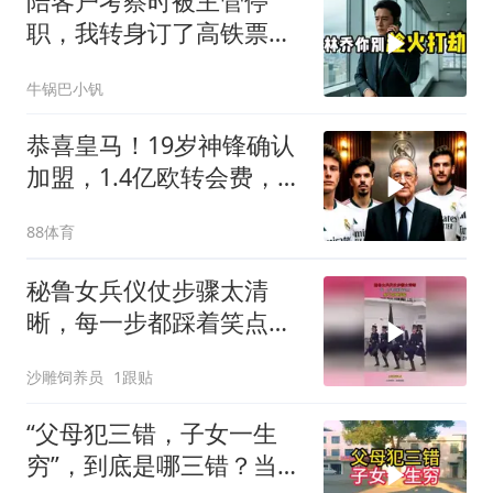
陪客户考察时被主管停
职，我转身订了高铁票。
2小时后总监急疯了：12
牛锅巴小钒
亿合同没你根本签不了
恭喜皇马！19岁神锋确认
加盟，1.4亿欧转会费，维
尼修斯留队
88体育
秘鲁女兵仪仗步骤太清
晰，每一步都踩着笑点，
脚不麻算我输！
沙雕饲养员
1跟贴
“父母犯三错，子女一生
穷”，到底是哪三错？当父