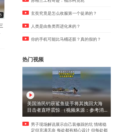
苏格兰工程奇迹：福尔柯克轮
玄奘究竟是怎么收服第一个徒弟的？
5
00:10
00:10
三
奔赴大理巍山火把盛会，漫天
夏日小伙从楼下视角观看楼
人类是由鱼类而进化来的？
调
红火星火铺满古城，网友：属
的泳池，“怪不得人们爱养观
于火把节的极致浪漫
赏鱼”。
你的手机可能比马桶还脏？真的假的？
热门视频
美国渔民钓获鲨鱼徒手将其拽回大海
目击者直呼震惊 （视频来源：参考消
息）
男子现场解说展示自己装修踩的坑 情绪稳
定但充满无奈 每处都有精心设计 但每处都