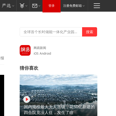
登录
注册免费邮箱
，
网易新闻
iOS
Android
举报
猜你喜欢
国内规模最大无人古镇，花50亿新建的
四合院竟没人住，发生了啥