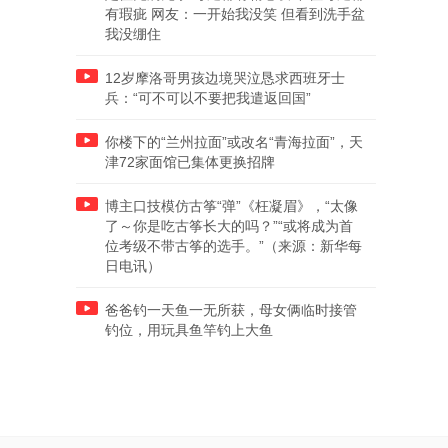
有瑕疵 网友：一开始我没笑 但看到洗手盆
我没绷住
12岁摩洛哥男孩边境哭泣恳求西班牙士
兵：“可不可以不要把我遣返回国”
你楼下的“兰州拉面”或改名“青海拉面”，天
津72家面馆已集体更换招牌
博主口技模仿古筝“弹”《枉凝眉》，“太像
了～你是吃古筝长大的吗？”“或将成为首
位考级不带古筝的选手。”（来源：新华每
日电讯）
爸爸钓一天鱼一无所获，母女俩临时接管
钓位，用玩具鱼竿钓上大鱼