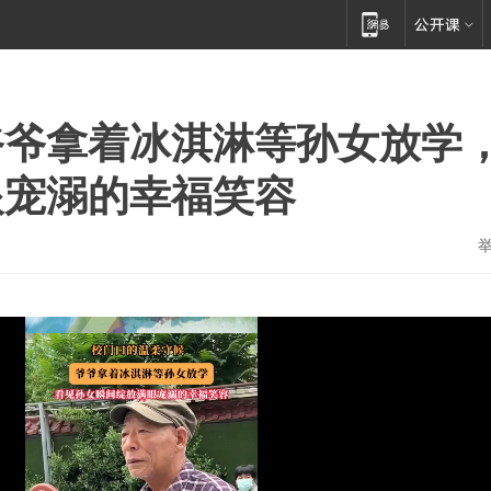
爷爷拿着冰淇淋等孙女放学
眼宠溺的幸福笑容