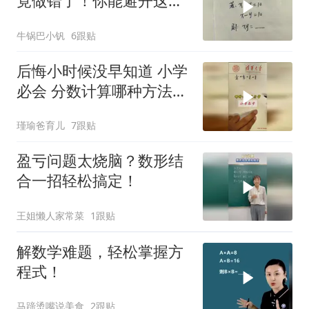
竟做错了！你能避开这个
逻辑陷阱吗？
牛锅巴小钒
6跟贴
后悔小时候没早知道 小学
必会 分数计算哪种方法更
厉害
瑾瑜爸育儿
7跟贴
盈亏问题太烧脑？数形结
合一招轻松搞定！
王姐懒人家常菜
1跟贴
解数学难题，轻松掌握方
程式！
马蹄烫嘴说美食
2跟贴