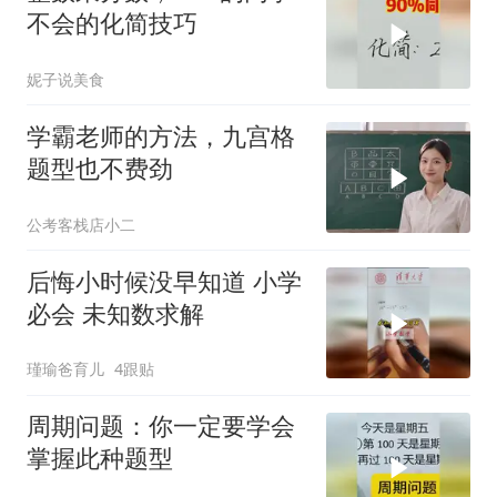
不会的化简技巧
妮子说美食
学霸老师的方法，九宫格
题型也不费劲
公考客栈店小二
后悔小时候没早知道 小学
必会 未知数求解
瑾瑜爸育儿
4跟贴
周期问题：你一定要学会
掌握此种题型