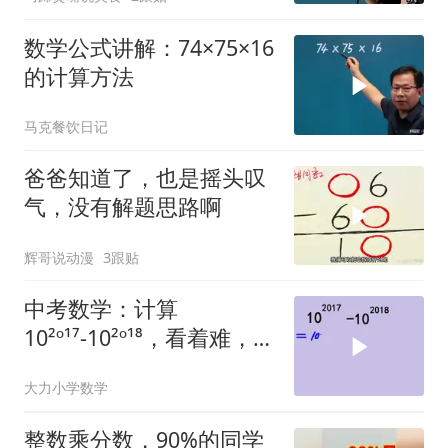
数学公式讲解：74×75×16
的计算方法
马克餐饮日记
爸爸知道了，也是摇头叹
气，没有解题思路啊
辉哥说动漫
3跟贴
中考数学：计算
10²º¹⁷-10²º¹⁸，看着难，好
多人解错了
大力小学数学
整数乘分数，90%的同学