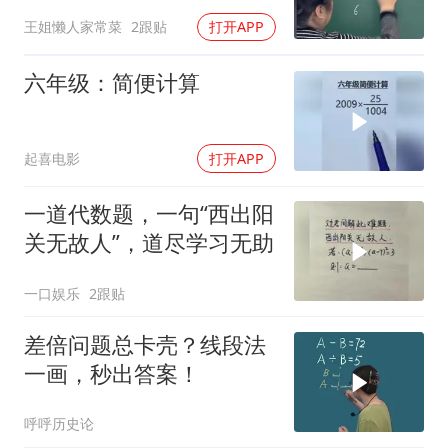
藏孩子受益
王姐懒人家常菜
2跟贴
打开APP
六年级：简便计算
起喜电影
打开APP
一道代数题，一句“西出阳
关无故人”，道尽学习无助
一口娱乐
2跟贴
差倍问题总卡壳？线段法
一画，秒出答案！
呼呼历史论