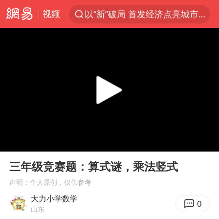
以“新”破局 首发经济点亮城市消费活力
视频
中方回应是否在太平洋海底开采稀土
看守所辅警收受10万获刑1年
宇树科技发行价格150.80元/股
宇树科技王兴兴身家有望超200亿元
五粮液渠道价一箱上涨近百元
CIA被曝已秘密设立古巴工作组
法国将禁止“未经同意的电话营销”
00:00
02:08
吉林一“温度计大楼”读数爆表
Play
Ent
full
三年级竞赛题：算式谜，乘法竖式
贵州轮胎子公司获美国退税8136万
声明：个人原创，仅供参考
“深圳地面沉降致车辆损坏”不实
大力小学数学
0
泰国一女公务员妆容引争议 本人回应
山东