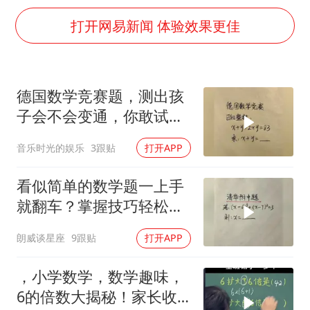
女子利用漏洞0元薅走3000多件家电
打开网易新闻 体验效果更佳
80后女柜员逆袭成4200亿银行副行长
27岁女子成组织卖淫集团主犯被通缉
24小时不关空调 电费会更低吗
德国数学竞赛题，测出孩
子会不会变通，你敢试
东方甄选被判赔偿江小白30万元
吗？
奋进开新局 实干挑大梁
音乐时光的娱乐
3跟贴
打开APP
看似简单的数学题一上手
就翻车？掌握技巧轻松避
坑
朗威谈星座
9跟贴
打开APP
，小学数学，数学趣味，
6的倍数大揭秘！家长收