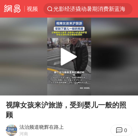
视频
光影经济撬动暑期消费新蓝海
马克·艾伦退出斯诺克中国公开赛
新疆优化调整景区内自驾服务费
上四休三，但降薪1000元，你接受吗？
央视新主播李秋莹孙亚鹏亮相
情侣平潭拍日出坠崖1死1伤
老挝国会主席赛宋蓬逝世
00:00
00:23
黄金牛市回来了吗
Play
Ent
full
茅台部分直营店飞天茅台提价
视障女孩来沪旅游，受到婴儿一般的照
顾
全民健身事业高质量发展
台当局重金为“台独”织“皇帝新衣”
法治频道晓辉在路上
0
河南