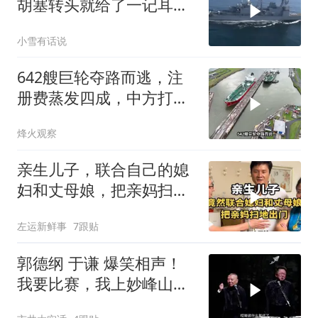
胡塞转头就给了一记耳
光，红海这条命脉真要断
小雪有话说
了？
642艘巨轮夺路而逃，注
册费蒸发四成，中方打到
巴拿马“七寸”
烽火观察
亲生儿子，联合自己的媳
妇和丈母娘，把亲妈扫地
出门！
左运新鲜事
7跟贴
郭德纲 于谦 爆笑相声！
我要比赛，我上妙峰山干
嘛去？你去拜一拜冠军老