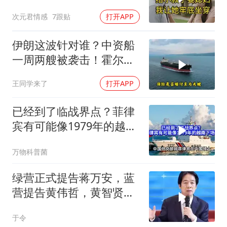
牢底坐穿！
次元君情感
7跟贴
打开APP
伊朗这波针对谁？中资船
一周两艘被袭击！霍尔木
兹海峡的“安全走廊”神话
王同学来了
打开APP
彻底破灭！
已经到了临战界点？菲律
宾有可能像1979年的越南
下场吗？
万物科普菌
绿营正式提告蒋万安，蓝
营提告黄伟哲，黄智贤不
装了？
于令