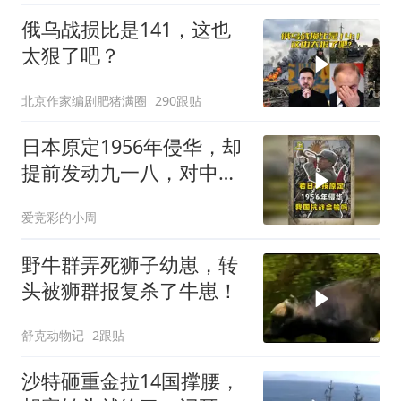
俄乌战损比是141，这也
太狠了吧？
北京作家编剧肥猪满圈
290跟贴
日本原定1956年侵华，却
提前发动九一八，对中国
是福是祸？
爱竞彩的小周
野牛群弄死狮子幼崽，转
头被狮群报复杀了牛崽！
舒克动物记
2跟贴
沙特砸重金拉14国撑腰，