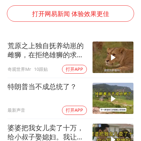
几元成本的AI广告导致千万市值蒸发
《欢迎来龙餐馆》口碑
打开网易新闻 体验效果更佳
白海豚将正面袭击贯穿浙江
酒店回应车内过夜被收150元
荒原之上独自抚养幼崽的
杭州全市有序停课
雌狮，在拒绝雄狮的求偶
商场现钱学森巨幅海报 负责人回应
时，竟然被用饥饿来报复
奇观世界Mr
10跟贴
打开APP
乐享全民健身 共筑健康中国
特朗普当不成总统了？
最新声音
打开APP
婆婆把我女儿卖了十万，
给小叔子娶媳妇。我让她