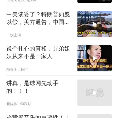
市井大实话
4跟贴
祖庙
中美谈妥了？特朗普如愿
以偿，美方通告，中国增
购48.8万吨大豆
一饮山河
说个扎心的真相，兄弟姐
妹从来不是一家人
糖果手工问问
讲真，是球网先动手
的！！！
新媒体
40跟贴
论背景音乐的重要性！！