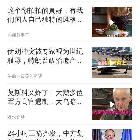
这个翻拍拍的真好，有我
们国人自己独特的风格魅
力
小麒麒手工
伊朗冲突被专家视为世纪
耻辱，特朗普政治遗产遭
遇毁灭性打击
生命中最美的奇迹
莫斯科又炸了！大鹅多位
军方高官遇刺，大乌暗杀
方向已曝光？
凝水文秋
24小时三箭齐发，中方划