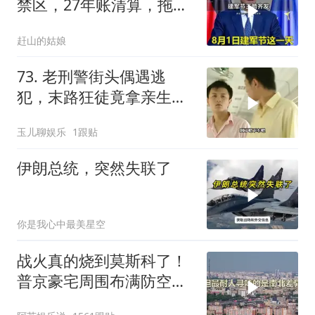
禁区，27年账清算，拖船
问题公开
赶山的姑娘
73. 老刑警街头偶遇逃
犯，末路狂徒竟拿亲生儿
子当作人质落网！
玉儿聊娱乐
1跟贴
伊朗总统，突然失联了
你是我心中最美星空
战火真的烧到莫斯科了！
普京豪宅周围布满防空
塔，大战一触即发2