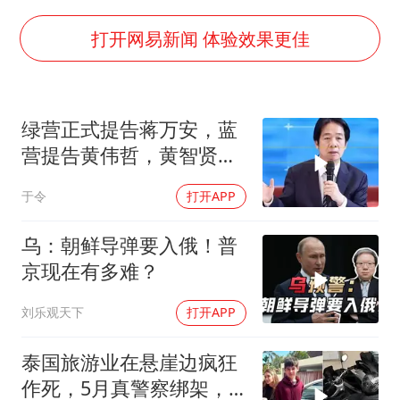
《欢迎来龙餐馆》口碑
茅台部分直营店飞天茅台提价
打开网易新闻 体验效果更佳
白海豚将正面袭击贯穿浙江
酒店回应车内过夜被收150元
绿营正式提告蒋万安，蓝
黄金牛市回来了吗
营提告黄伟哲，黄智贤不
杭州全市有序停课
装了？
于令
打开APP
乐享全民健身 共筑健康中国
乌：朝鲜导弹要入俄！普
京现在有多难？
刘乐观天下
打开APP
泰国旅游业在悬崖边疯狂
作死，5月真警察绑架，7