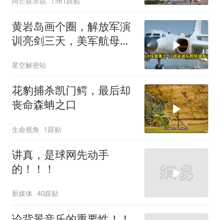
阿芒娱乐说
1561跟贴
黄岩岛画个圈，解放军演
训亮剑三天，美军航母从
南海跑了
星空解密站
花豹捕杀凯门鳄，最后却
丧命森蚺之口
生命视角
1跟贴
讲真，是球网先动手
的！！！
新媒体
40跟贴
论背景音乐的重要性！！