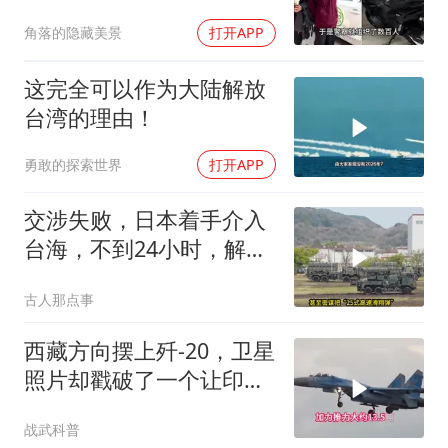
月假警察杀人
角落的隐藏美景
打开APP
这完全可以作为大陆解放
台湾的理由！
勇敢的探索世界
打开APP
交涉失败，日本着手介入
台海，不到24小时，解放
军军机3路出动
古人那点事
西藏方向摆上歼-20，卫星
照片却戳破了一个让印度
更难受的事实：对面来的
战武科普
居然是“四手”老机