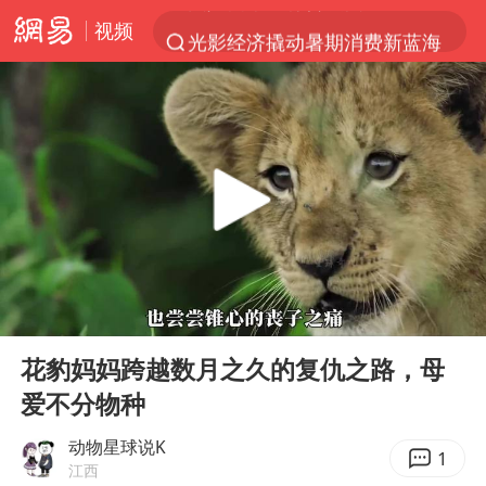
视频
光影经济撬动暑期消费新蓝海
马克·艾伦退出斯诺克中国公开赛
新疆优化调整景区内自驾服务费
上四休三，但降薪1000元，你接受吗？
WTT瑞典大满贯女单签表出炉
情侣平潭拍日出坠崖1死1伤
36岁男演员成景区NPC后人气爆棚
00:00
08:20
全民健身事业高质量发展
Play
Ent
full
台当局重金为“台独”织“皇帝新衣”
花豹妈妈跨越数月之久的复仇之路，母
爱不分物种
几元成本的AI广告导致千万市值蒸发
老挝国会主席赛宋蓬逝世
动物星球说K
1
江西