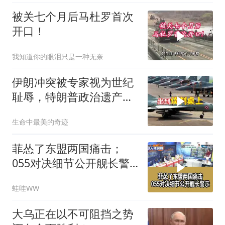
被关七个月后马杜罗首次
开口！
我知道你的眼泪只是一种无奈
伊朗冲突被专家视为世纪
耻辱，特朗普政治遗产遭
遇毁灭性打击
生命中最美的奇迹
菲怂了东盟两国痛击；
055对决细节公开舰长警
示｜帅化民.孙大千.谢寒
蛙哇WW
冰｜辣晚报20260805
大乌正在以不可阻挡之势