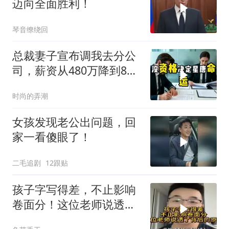
迈向全面胜利！
琴音缭绕回
总裁妻子宣布调我去分公
司，薪资从480万降到8
万，我递交辞呈
时尚的弄潮
女孩发现老公出问题，回
家一看傻眼了！
二毛追剧
12跟贴
孩子字写得差，不止影响
卷面分！这位老师说透了
背后的原因