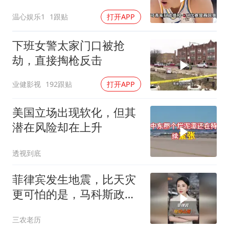
王牌锋线回归
温心娱乐1
1跟贴
打开APP
下班女警太家门口被抢
劫，直接掏枪反击
业健影视
192跟贴
打开APP
美国立场出现软化，但其
潜在风险却在上升
透视到底
菲律宾发生地震，比天灾
更可怕的是，马科斯政府
无底线挑衅中国
三农老历