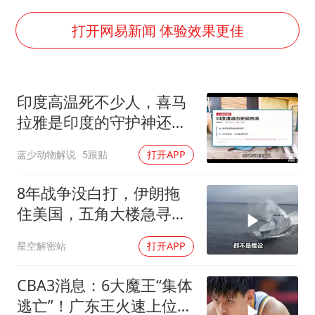
胡彦斌获《歌手2026》歌王
秋天的第一杯奶茶到底有多火
打开网易新闻 体验效果更佳
38岁演员求职万岁山NPC成功
我国外贸延续良好增长态势
印度高温死不少人，喜马
胜宏科技：股票交易异常波动
拉雅是印度的守护神还是
夯实基础开新局
救星
蓝少动物解说
5跟贴
打开APP
8年战争没白打，伊朗拖
住美国，五角大楼急寻对
策
星空解密站
打开APP
CBA3消息：6大魔王“集体
逃亡”！广东王火速上位，