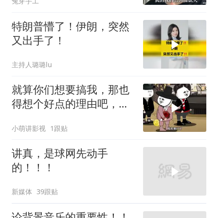
兔芽手工
特朗普懵了！伊朗，突然
又出手了！
主持人璐璐lu
就算你们想要搞我，那也
得想个好点的理由吧，这
这...他不成立啊
小萌讲影视
1跟贴
讲真，是球网先动手
的！！！
新媒体
39跟贴
论背景音乐的重要性！！