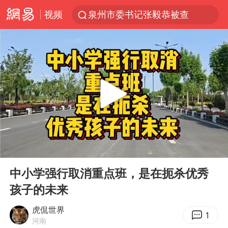
视频
泉州市委书记张毅恭被查
台风白海豚已进入24小时警戒线
全球首个长时储能一体化产业园量产
台风白海豚或吞并鲸鱼 登陆地点更新
四川宜宾市高县4.9级地震致1人死亡
名创优品回应女子吐槽内裤质量差
中巨芯：上半年归母净利润1405.77万元
00:00
02:47
中国女篮70-67险胜尼日利亚女篮
Play
Ent
full
U17国足点球大战淘汰河床晋级决赛
中小学强行取消重点班，是在扼杀优秀
孩子的未来
国防部：坚决反制任何闹海挑衅图谋
胡彦斌韩磊 谁帮谁
虎侃世界
1
河南