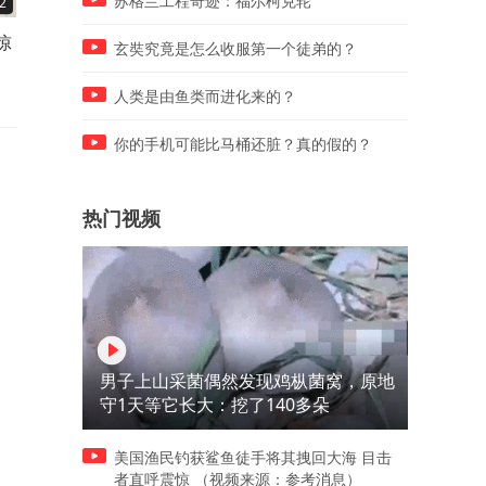
苏格兰工程奇迹：福尔柯克轮
2
09:17
15:11
惊
非洲风云——第十八章：枪口
8.5潜艇偷袭055成功？！谦
玄奘究竟是怎么收服第一个徒弟的？
下的双簧
的威慑
人类是由鱼类而进化来的？
你的手机可能比马桶还脏？真的假的？
热门视频
男子上山采菌偶然发现鸡枞菌窝，原地
守1天等它长大：挖了140多朵
美国渔民钓获鲨鱼徒手将其拽回大海 目击
者直呼震惊 （视频来源：参考消息）