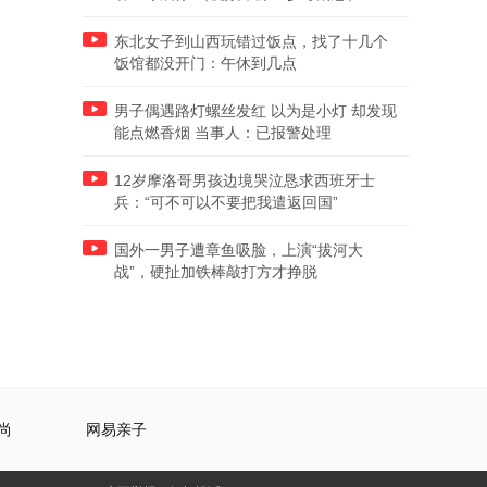
东北女子到山西玩错过饭点，找了十几个
饭馆都没开门：午休到几点
男子偶遇路灯螺丝发红 以为是小灯 却发现
能点燃香烟 当事人：已报警处理
12岁摩洛哥男孩边境哭泣恳求西班牙士
兵：“可不可以不要把我遣返回国”
国外一男子遭章鱼吸脸，上演“拔河大
战”，硬扯加铁棒敲打方才挣脱
尚
网易亲子