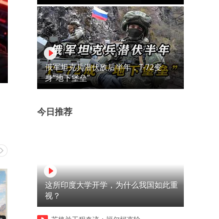
俄军坦克兵潜伏敌后半年，T-72变
身“地下堡垒”
今日推荐
这所印度大学开学，为什么我国如此重
视？