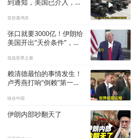
到通知，美国已介入，日
本涉台表述也变了
笑饮孤鸿非
张口就要3000亿！伊朗给
美国开出“天价条件”，特
朗普这回真被拿捏了？
侃侃世界之最
赖清德最怕的事情发生！
卢秀燕打响“倒赖”第一
枪，美国趁火打劫
味在中国
伊朗内部吵翻天了