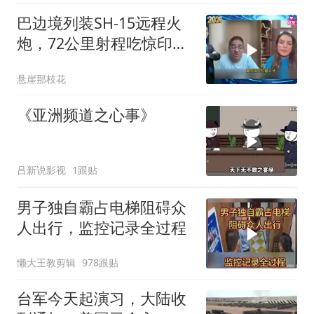
巴边境列装SH-15远程火
炮，72公里射程吃惊印度
媒体
悬崖那枝花
《亚洲频道之心事》
吕新说影视
1跟贴
男子独自霸占电梯阻碍众
人出行，监控记录全过程
懒大王教剪辑
978跟贴
台军今天起演习，大陆收