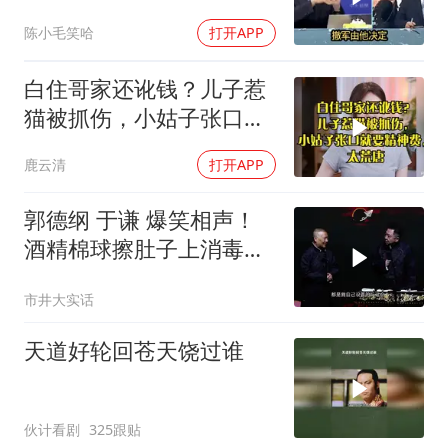
朗！台媒点评
陈小毛笑哈
打开APP
白住哥家还讹钱？儿子惹
猫被抓伤，小姑子张口就
要精神费，太荒唐
鹿云清
打开APP
郭德纲 于谦 爆笑相声！
酒精棉球擦肚子上消毒，
拿云南白药擦刀，是不是
市井大实话
擦反了？
天道好轮回苍天饶过谁
伙计看剧
325跟贴