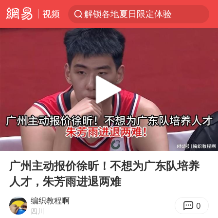
视频
解锁各地夏日限定体验
西湖突现狂风暴雨 游客瞬间被浇透
马克·艾伦退出斯诺克中国公开赛
金饰克价一夜涨回1300元
新疆景区自驾服务费改为按车收费
视频丨中国东方电气集团原党组副书记、董事宋致远被查
多家A股公司收到美国关税退款
00:00
04:40
永和豆浆创始人林炳生去世
Play
Ent
full
白海豚将正面袭击贯穿浙江
广州主动报价徐昕！不想为广东队培养
人才，朱芳雨进退两难
浙江台州《告全体市民书》
酒店回应车内过夜被收150元
编织教程啊
0
四川