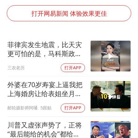
牛津大学一纸声明甩不了锅
香港宏福苑火灾或由烟头引起
打开网易新闻 体验效果更佳
儿子陪躺平老爹体验外卖员火了
几元成本 千万市值蒸发
菲律宾发生地震，比天灾
“不怕六爷挂得多 就怕六爷挂一颗”
更可怕的是，马科斯政府
多个明星演唱会取消
无底线挑衅中国
三农老历
打开APP
人民的健康、体质、幸福一脉相承
外婆在70岁寿宴上逼我把
上海婚房让给表姐坐月
子，我说行转问舅舅
邮轮摄影师阿嗵
5跟贴
打开APP
川普又虚张声势了，正将
“最后能给的机会”都给伊