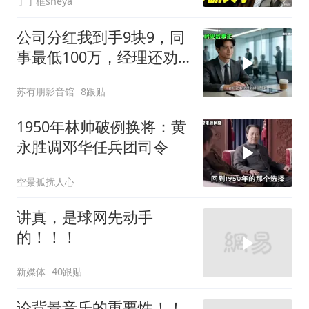
丁丁框sheya
公司分红我到手9块9，同
事最低100万，经理还劝
我续签，我笑了：不签了
苏有朋影音馆
8跟贴
1950年林帅破例换将：黄
永胜调邓华任兵团司令
空景孤扰人心
讲真，是球网先动手
的！！！
新媒体
40跟贴
论背景音乐的重要性！！