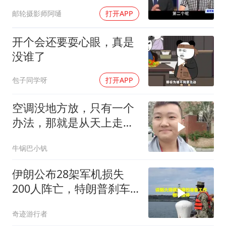
解放军比美军厉害
邮轮摄影师阿嗵
打开APP
开个会还要耍心眼，真是
没谁了
包子同学呀
打开APP
空调没地方放，只有一个
办法，那就是从天上走，
老师傅一招拿下
牛锅巴小钒
伊朗公布28架军机损失
200人阵亡，特朗普刹车
真相曝光
奇迹游行者