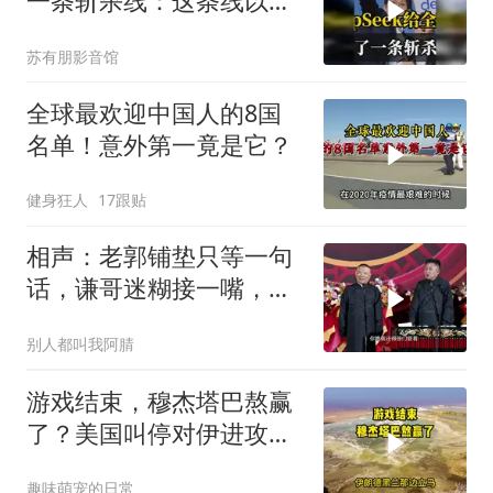
一条斩杀线：这条线以下
的，趁早都别干了！
苏有朋影音馆
全球最欢迎中国人的8国
名单！意外第一竟是它？
健身狂人
17跟贴
相声：老郭铺垫只等一句
话，谦哥迷糊接一嘴，包
袱瞬间完成升华
别人都叫我阿腈
游戏结束，穆杰塔巴熬赢
了？美国叫停对伊进攻，
让中俄擦了把汗水
趣味萌宠的日常