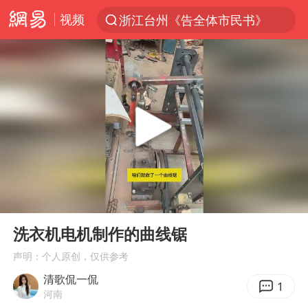
视频
浙江台州《告全体市民书》
“China Cool”火了，老外爱上中国避暑游
台风白海豚闭眼浙江上海处于危险半圆
香港宏福苑火灾或由烟头引起
云南一地村民过火把节意外灼伤16人
张本智和：零封向鹏不意外
泰国初中生饮弹自尽前开了26枪
00:00
00:15
用AI造出新病毒意味着什么
Play
Ent
full
今年第二强台风将带来多大影响
洗衣机电机制作的曲线锯
浙江最强风雨时段已锁定
声明：个人原创，仅供参考
清歌侃一侃
上半年国内居民出游人次34.63亿
1
河南