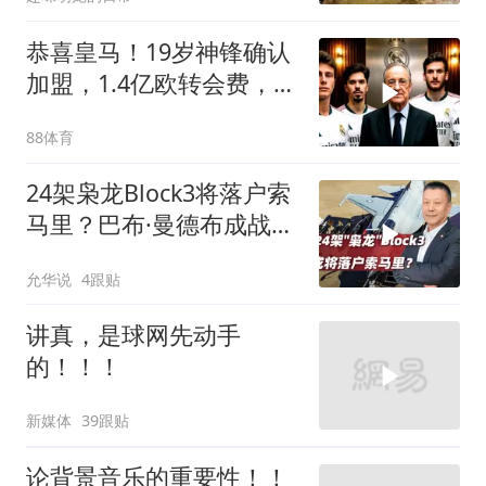
恭喜皇马！19岁神锋确认
加盟，1.4亿欧转会费，维
尼修斯留队
88体育
24架枭龙Block3将落户索
马里？巴布·曼德布成战略
支点
允华说
4跟贴
讲真，是球网先动手
的！！！
新媒体
39跟贴
论背景音乐的重要性！！