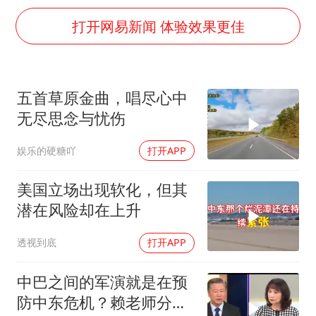
女子被狗舔脚确诊三级暴露 医生回应
打开网易新闻 体验效果更佳
多所幼师院校开设养老专业
泰国校园枪击事件已致8死30余伤
老人被城管撞倒后离世亲属质疑记录仪
五首草原金曲，唱尽心中
薛之谦杭州站演唱会取消
无尽思念与忧伤
必胜客，被正式买断
娱乐的硬糖吖
打开APP
四川宜宾地震网友称睡觉被摇醒
美国立场出现软化，但其
习近平心系体育强国建设
潜在风险却在上升
透视到底
打开APP
中巴之间的军演就是在预
防中东危机？赖老师分析