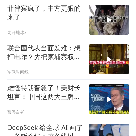
菲律宾疯了，中方更狠的
来了
离开地球a
联合国代表当面发难：想
打电诈？先把柬埔寨权贵
的底裤扒了！
军武时间线
难怪特朗普急了！美财长
坦言：中国这两大王牌，
彻底锁死美国咽喉
暂停白昼
DeepSeek 给全球 AI 画了