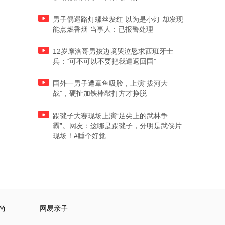
男子偶遇路灯螺丝发红 以为是小灯 却发现
能点燃香烟 当事人：已报警处理
12岁摩洛哥男孩边境哭泣恳求西班牙士
兵：“可不可以不要把我遣返回国”
国外一男子遭章鱼吸脸，上演“拔河大
战”，硬扯加铁棒敲打方才挣脱
踢毽子大赛现场上演“足尖上的武林争
霸”。网友：这哪是踢毽子，分明是武侠片
现场！#睡个好觉
尚
网易亲子