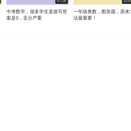
01:28
02:0
习
中考数学，很多学生直接写答
一年级奥数，图形题，原来
案是0，丢分严重
法最重要！