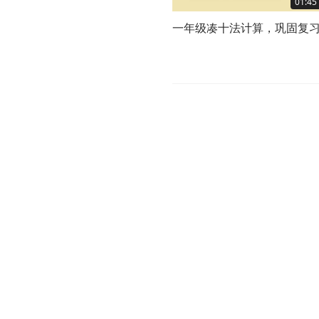
01:45
一年级凑十法计算，巩固复