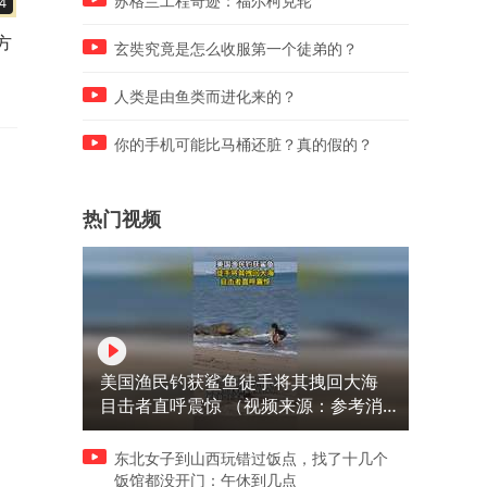
苏格兰工程奇迹：福尔柯克轮
4
01:10
01:33
方
北京中考数学：a等于多少？
太丢人了！一道中考几何压
玄奘究竟是怎么收服第一个徒弟的？
硬算太笨了
题，985家长都不会
人类是由鱼类而进化来的？
你的手机可能比马桶还脏？真的假的？
热门视频
美国渔民钓获鲨鱼徒手将其拽回大海
目击者直呼震惊 （视频来源：参考消
息）
东北女子到山西玩错过饭点，找了十几个
饭馆都没开门：午休到几点