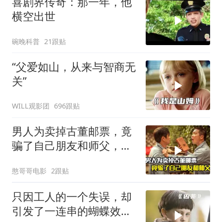
喜剧界传奇：那一年，他
横空出世
碗晚科普
21跟贴
“父爱如山，从来与智商无
关”
WILL观影团
696跟贴
男人为卖掉古董邮票，竟
骗了自己朋友和师父，剧
情片
憨哥哥电影
2跟贴
只因工人的一个失误，却
引发了一连串的蝴蝶效