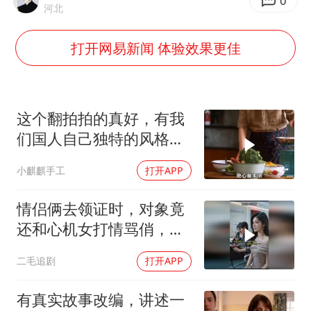
0
河北
打开网易新闻 体验效果更佳
这个翻拍拍的真好，有我
们国人自己独特的风格魅
力
小麒麒手工
打开APP
情侣俩去领证时，对象竟
还和心机女打情骂俏，女
孩直接不结了！
二毛追剧
打开APP
有真实故事改编，讲述一