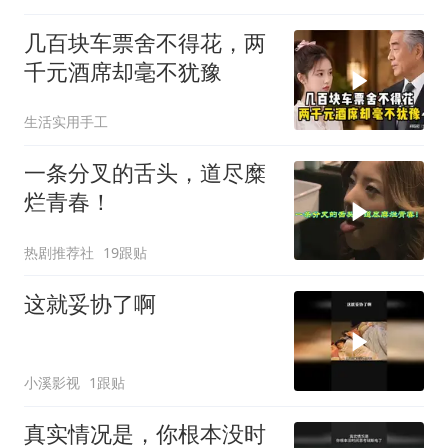
几百块车票舍不得花，两
千元酒席却毫不犹豫
生活实用手工
一条分叉的舌头，道尽糜
烂青春！
热剧推荐社
19跟贴
这就妥协了啊
小溪影视
1跟贴
真实情况是，你根本没时