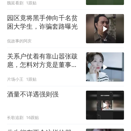
魏延看剧
1跟贴
园区竟将黑手伸向千名贫
困大学生，诈骗套路曝光
侃故事的阿庆
关系户仗着有靠山嚣张跋
扈，怎料对方竟是董事长
的孙女
片场小王
1跟贴
酒量不详遇强则强
长歌追剧
16跟贴