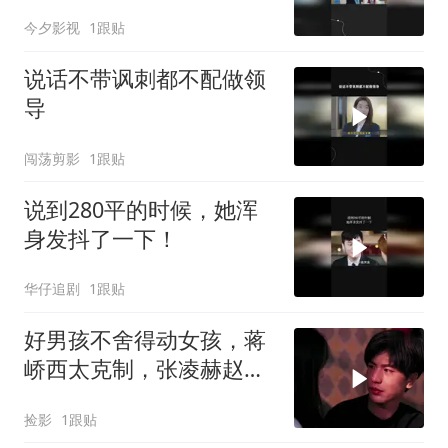
今夕影视
1跟贴
说话不带讽刺都不配做领
导
闯荡剪影
1跟贴
说到280平的时候，她浑
身发抖了一下！
华仔追剧
1跟贴
好男孩不舍得动女孩，蒋
峤西太克制，张凌赫赵今
麦演绎纯爱
捡影
1跟贴