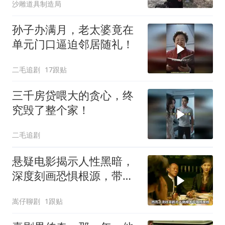
沙雕道具制造局
孙子办满月，老太婆竟在
单元门口逼迫邻居随礼！
二毛追剧
17跟贴
三千房贷喂大的贪心，终
究毁了整个家！
二毛追剧
悬疑电影揭示人性黑暗，
深度刻画恐惧根源，带你
体验心灵冲击
嵩仔聊剧
1跟贴