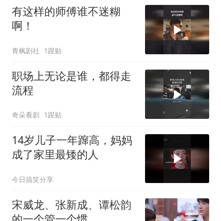
有这样的师傅谁不迷糊
啊！
青枫剧社
1跟贴
职场上无论是谁，都得走
流程
奇朵看剧
1跟贴
14岁儿子一年蹿高，妈妈
成了家里最矮的人
今日搞笑分享
宋威龙、张新成、谭松韵
的一个管一个惯