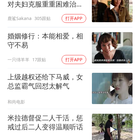
对夫妇克服重重困难治疗
自闭症孩子的故事
鹿鲨Sakana
305跟贴
打开APP
婚姻修行：本能相爱，相
守不易
一只绵羊羊
17跟贴
打开APP
上级越权还给下马威，女
总监霸气回怼太解气
和尚电影
米拉德督促二人干活，惩
戒过后二人变得温顺听话