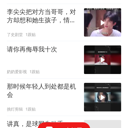
李尖尖把对方当哥哥，对
方却想和她生孩子，情感
矛盾升级
了史剧堂
1跟贴
请你再侮辱我十次
奶奶爱影视
1跟贴
那时候年轻人到处都是机
会
挑灯剪辑
1跟贴
讲真，是球网先动手