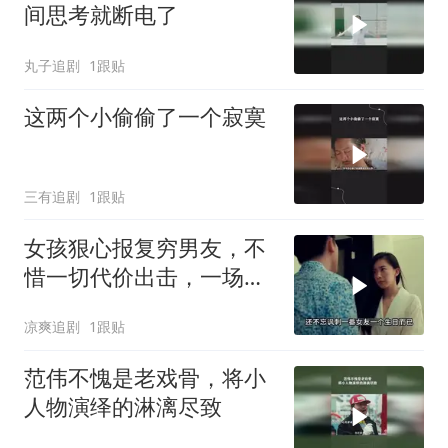
间思考就断电了
丸子追剧
1跟贴
这两个小偷偷了一个寂寞
三有追剧
1跟贴
女孩狠心报复穷男友，不
惜一切代价出击，一场情
感鏖战打响
凉爽追剧
1跟贴
范伟不愧是老戏骨，将小
人物演绎的淋漓尽致