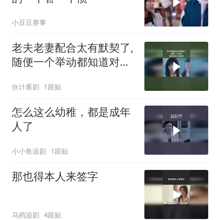
小豆豆赛事
老夫老妻配合太有默契了,
随便一个举动都知道对方
的意思
伙计看剧
1跟贴
怎么这么幼稚，都是成年
人了
小小鱼追剧
1跟贴
那也得本人来签字
乌鸦追剧
4跟贴