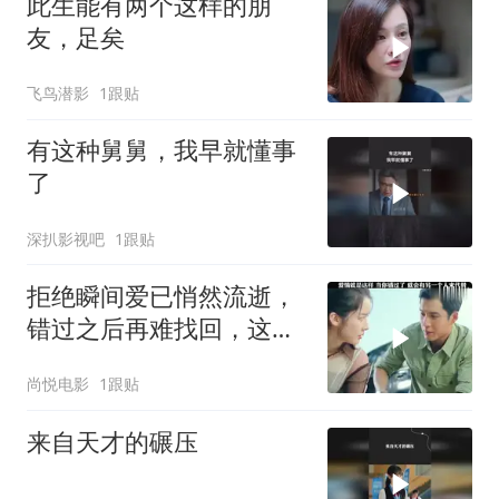
此生能有两个这样的朋
友，足矣
飞鸟潜影
1跟贴
有这种舅舅，我早就懂事
了
深扒影视吧
1跟贴
拒绝瞬间爱已悄然流逝，
错过之后再难找回，这份
情从此与你无关
尚悦电影
1跟贴
来自天才的碾压