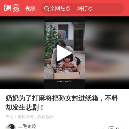
视频
全网热点 一网打尽
00:00
11:55
Play
Ent
full
奶奶为了打麻将把孙女封进纸箱，不料
却发生悲剧！
声明：虚构演绎，仅供娱乐
二毛追剧