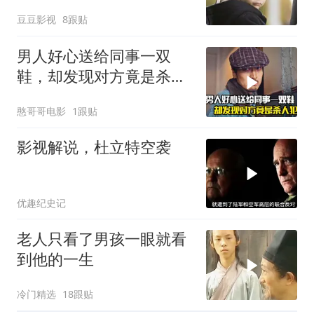
应！惊悚片《凶兆》
豆豆影视
8跟贴
男人好心送给同事一双
鞋，却发现对方竟是杀人
犯，悬疑犯罪片
憨哥哥电影
1跟贴
影视解说，杜立特空袭
优趣纪史记
老人只看了男孩一眼就看
到他的一生
冷门精选
18跟贴