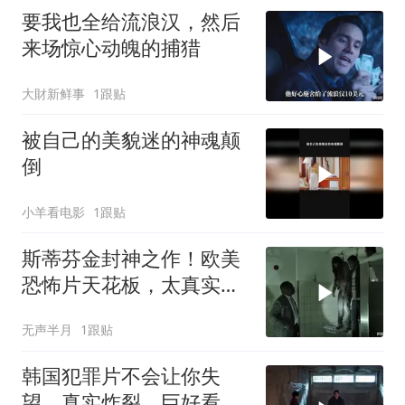
要我也全给流浪汉，然后
来场惊心动魄的捕猎
大財新鲜事
1跟贴
被自己的美貌迷的神魂颠
倒
小羊看电影
1跟贴
斯蒂芬金封神之作！欧美
恐怖片天花板，太真实
了！看得手心冒汗！
无声半月
1跟贴
韩国犯罪片不会让你失
望，真实炸裂，巨好看！