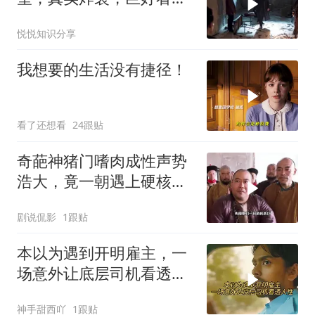
一秒也舍不得快进！
悦悦知识分享
我想要的生活没有捷径！
看了还想看
24跟贴
奇葩神猪门嗜肉成性声势
浩大，竟一朝遇上硬核江
湖女侠
剧说侃影
1跟贴
本以为遇到开明雇主，一
场意外让底层司机看透人
性
神手甜西吖
1跟贴