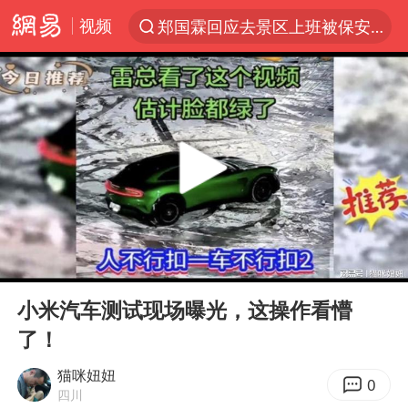
视频
郑国霖回应去景区上班被保安拦下
聚“绿”成势，结构转型活力足
维持强台风级！白海豚直奔华东沿海
印度暴发金迪普拉病毒
41岁女子为鼓励女儿考上985研究生
80后女柜员获聘4200亿银行副行长
陕西潼关强降雨引发土崖滑坡1人失联
00:00
04:57
陕西柞水县突发泥石流致1死2失联
Play
Ent
full
24小时不关空调 电费反而更低？
小米汽车测试现场曝光，这操作看懵
了！
“梅姨”已是老年人 死刑或适用受限
“事业单位招聘不是人情买卖”
猫咪妞妞
0
四川