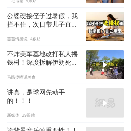
二毛追剧
4跟贴
公婆硬接侄子过暑假，我
拦不住，次日带儿子直飞
普吉岛，婆婆傻眼
苗苗情感说
4跟贴
不炸美军基地改打私人摇
钱树！深度拆解伊朗死掐
特朗普七寸的生死局，这
马蹄烫嘴说美食
招到底有多绝？
讲真，是球网先动手
的！！！
新媒体
39跟贴
论背景音乐的重要性！！