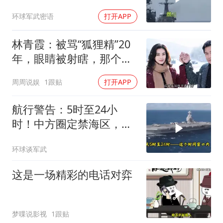
岩岛大局已定
环球军武密语
打开APP
林青霞：被骂“狐狸精”20
年，眼睛被射瞎，那个男
人只问了一句“谁来出机票
周周说娱
1跟贴
打开APP
钱？”
航行警告：5时至24小
时！中方圈定禁海区，美
航母紧急后撤，黄岩岛主
环球谈军武
权已定
这是一场精彩的电话对弈
梦喋说影视
1跟贴