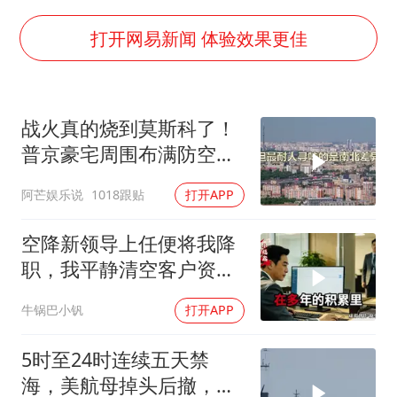
美国退回1000亿美元关税
你常吃的兰州拉面要改名了
打开网易新闻 体验效果更佳
河南试行周五下午弹性离岗
南大数院院长疑辞职信里写不想干了
战火真的烧到莫斯科了！
小伙靠AI减肥 45天瘦40斤进了ICU
普京豪宅周围布满防空
李亚鹏向地铁吐血女孩捐99999元
塔，大战一触即发2
阿芒娱乐说
1018跟贴
打开APP
新华社权威快报|我国编制完成新版全月地质图
中国经济展现强大韧性和活力
空降新领导上任便将我降
职，我平静清空客户资
源，他事后求我回来稳住
牛锅巴小钒
打开APP
业务
5时至24时连续五天禁
海，美航母掉头后撤，黄