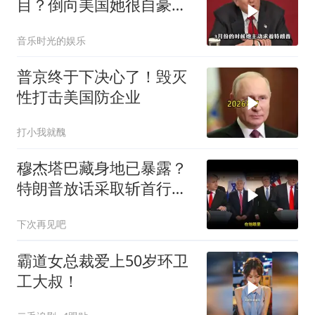
目？倒向美国她很自豪
【独家】7月30号，委代
音乐时光的娱乐
总统罗德里格斯竟突然开
炮怒点马杜罗，扬言马杜
普京终于下决心了！毁灭
罗的外交政策简直
性打击美国防企业
打小我就醜
穆杰塔巴藏身地已暴露？
特朗普放话采取斩首行
动，美军机又被击落
下次再见吧
霸道女总裁爱上50岁环卫
工大叔！