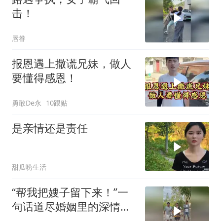
击！
唇眷
报恩遇上撒谎兄妹，做人
要懂得感恩！
勇敢De永
10跟贴
是亲情还是责任
甜瓜唠生活
“帮我把嫂子留下来！”一
句话道尽婚姻里的深情与
成全