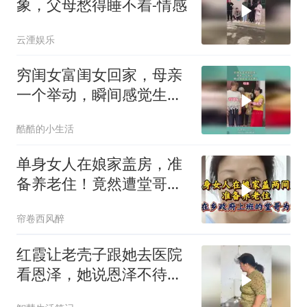
象，父母愁得睡不着-情感
云湮娱乐
穷闺女富闺女回家，母亲
一个举动，瞬间感觉生活
无意义
酷酷的小生活
单身女人在娘家盖房，准
备养老住！竟然遭堂哥故
意为难，太气人
帘卷西风醉
红霞让老壳子跟她去医院
看恩泽，她说恩泽不待见
她，她不去