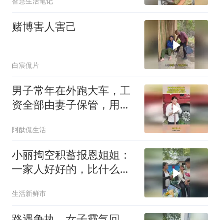
智慧生活笔记
赌博害人害己
白宸侃片
男子常年在外跑大车，工
资全部由妻子保管，用钱
时发现几十万没了
阿酞侃生活
小丽掏空积蓄报恩姐姐：
一家人好好的，比什么都
珍贵
生活新鲜市
路遇争执，女子霸气回