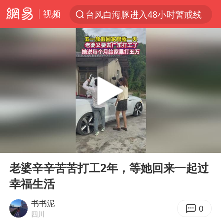
台风白海豚进入48小时警戒线
视频
以“新”破局 首发经济点亮城市消费活力
佛得角门将亮相智利俱乐部主场
中方回应是否在太平洋海底开采稀土
宇树科技发行价格150.80元/股
看守所辅警收受10万获刑1年
宇树科技王兴兴身家有望超200亿元
五粮液渠道价一箱上涨近百元
00:00
00:24
Play
Ent
CIA被曝已秘密设立古巴工作组
full
老婆辛辛苦苦打工2年，等她回来一起过
U17国足1分钟轰2球
幸福生活
泰国一女公务员妆容引争议 本人回应
书书泥
0
法国将禁止“未经同意的电话营销”
四川