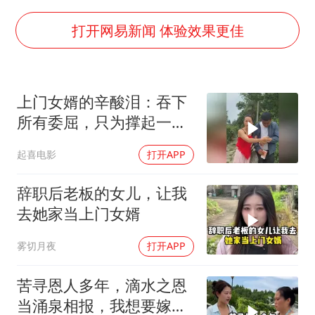
80后女柜员逆袭成4200亿银行副行长
打开网易新闻 体验效果更佳
27岁女子成组织卖淫集团主犯被通缉
吉林一“温度计大楼”读数爆表
女子利用漏洞0元薅走3000多件家电
上门女婿的辛酸泪：吞下
所有委屈，只为撑起一个
贵州轮胎子公司获美国退税8136万
家
东方甄选被判赔偿江小白30万元
起喜电影
打开APP
奋进开新局 实干挑大梁
辞职后老板的女儿，让我
去她家当上门女婿
雾切月夜
打开APP
苦寻恩人多年，滴水之恩
当涌泉相报，我想要嫁给