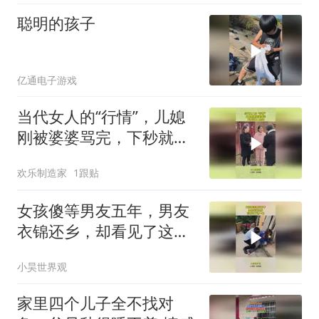
聪明的孩子
亿通电子游戏
当代女人的“行情”，儿媳
刚被婆婆骂完，下秒就被
人抢走
欢乐制造家
1跟贴
女孩傻等男友五年，男友
衣锦还乡，却看见了这一
幕
小昊世界观
家里四个儿子全不找对