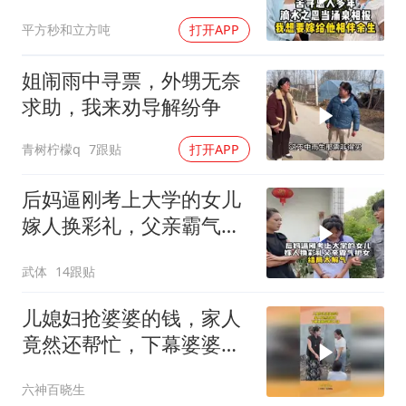
他相伴余生
平方秒和立方吨
打开APP
姐闹雨中寻票，外甥无奈
求助，我来劝导解纷争
青树柠檬q
7跟贴
打开APP
后妈逼刚考上大学的女儿
嫁人换彩礼，父亲霸气护
女，结局太解气！
武体
14跟贴
儿媳妇抢婆婆的钱，家人
竟然还帮忙，下幕婆婆有
理说不清
六神百晓生