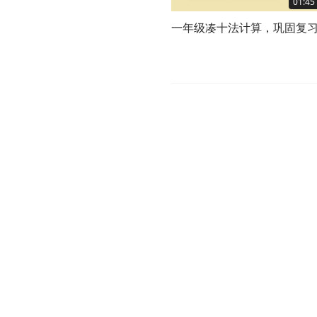
01:45
一年级凑十法计算，巩固复