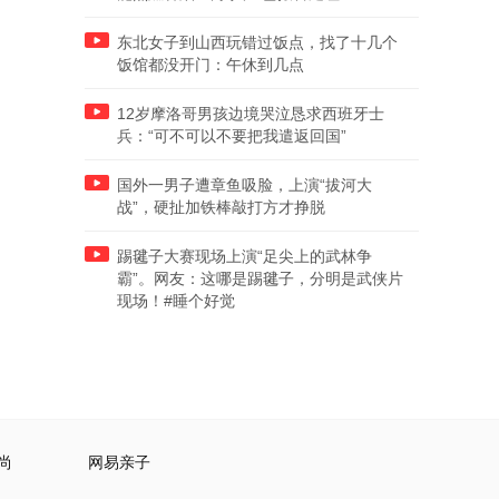
东北女子到山西玩错过饭点，找了十几个
饭馆都没开门：午休到几点
12岁摩洛哥男孩边境哭泣恳求西班牙士
兵：“可不可以不要把我遣返回国”
国外一男子遭章鱼吸脸，上演“拔河大
战”，硬扯加铁棒敲打方才挣脱
踢毽子大赛现场上演“足尖上的武林争
霸”。网友：这哪是踢毽子，分明是武侠片
现场！#睡个好觉
尚
网易亲子