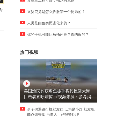
苏格兰工程奇迹：福尔柯克轮
4
01:10
01:33
方
北京中考数学：a等于多少？
太丢人了！一道中考几何压
玄奘究竟是怎么收服第一个徒弟的？
硬算太笨了
题，985家长都不会
人类是由鱼类而进化来的？
你的手机可能比马桶还脏？真的假的？
热门视频
美国渔民钓获鲨鱼徒手将其拽回大海
目击者直呼震惊 （视频来源：参考消
息）
男子偶遇路灯螺丝发红 以为是小灯 却发现
能点燃香烟 当事人：已报警处理