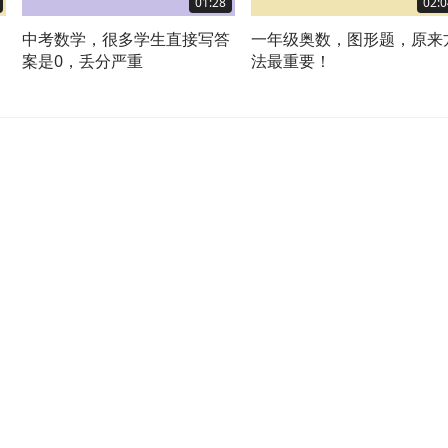
01:28
02:0
习
中考数学，很多学生直接写答
一年级奥数，图形题，原来
案是0，丢分严重
法最重要！