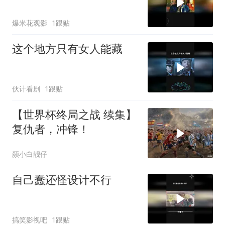
爆米花观影
1跟贴
这个地方只有女人能藏
伙计看剧
1跟贴
【世界杯终局之战 续集】
复仇者，冲锋！
颜小白靓仔
自己蠢还怪设计不行
搞笑影视吧
1跟贴