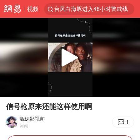
视频
台风白海豚进入48小时警戒线
佛得角门将亮相智利俱乐部主场
中方回应是否在太平洋海底开采稀土
台风白海豚影响中国已成定局
看守所辅警收受10万获刑1年
U17国足1分钟轰2球
宇树科技发行价格150.80元/股
00:00
00:14
五粮液渠道价一箱上涨近百元
Play
Ent
full
宇树科技王兴兴身家有望超200亿元
信号枪原来还能这样使用啊
吉林一“温度计大楼”读数爆表
靓妹影视菌
1
河南
我国编制完成新版全月地质图