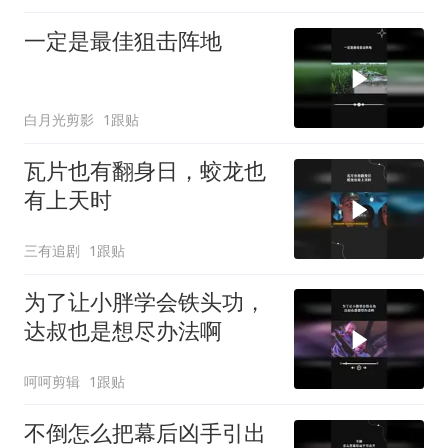
一定是最佳狙击阵地
白月光剪影
1跟贴
瓦片也有翻身日，蛟龙也
有上天时
三有追剧
1跟贴
为了让小胖学会铁头功，
达叔也是想尽办法啊
呵呵剪辑
1跟贴
不倒怎么把幕后凶手引出