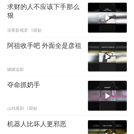
求财的人不应该下手那么
狠
深夜影视君
1跟贴
阿祖收手吧 外面全是彦祖
罐罐追影
夺命抓奶手
山鸡看剧
1跟贴
机器人比坏人更邪恶