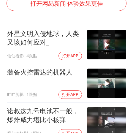
深圳地面沉降致车辆损坏系谣言
打开网易新闻 体验效果更佳
外交部发言人就广岛核爆81周年等答记者问
中国“五箭齐发”反制美国
外星文明入侵地球，人类
首次证实！“胶球”存在
又该如何应对_
东方甄选被判赔偿江小白30万元
仙仙看影
4跟贴
打开APP
奋进开新局 实干挑大梁
装备火控雷达的机器人
吖吖剪辑
1跟贴
打开APP
诺叔这九号电池不一般，
爆炸威力堪比小核弹