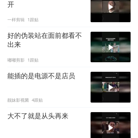
开
一样剪辑
1跟贴
好的伪装站在面前都看不
出来
嘟嘟剪影
1跟贴
能插的是电源不是店员
靓妹影视菌
4跟贴
大不了就是从头再来