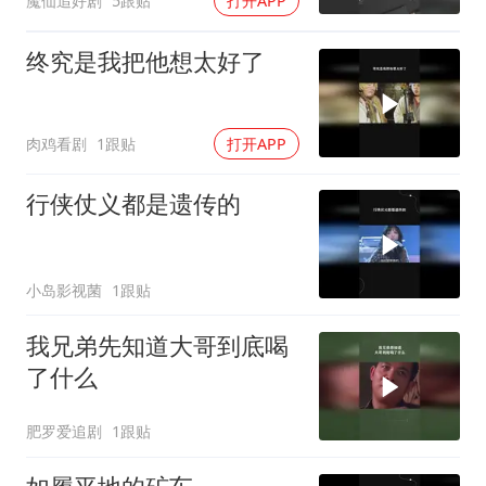
魔仙追好剧
5跟贴
打开APP
终究是我把他想太好了
肉鸡看剧
1跟贴
打开APP
行侠仗义都是遗传的
小岛影视菌
1跟贴
我兄弟先知道大哥到底喝
了什么
肥罗爱追剧
1跟贴