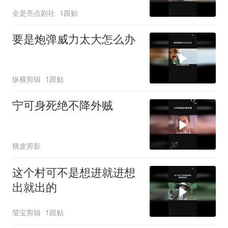
全是亮点剧社
1跟贴
要是炮弹威力太大怎么办
纵横剪辑
1跟贴
宁可身死绝不降外贼
猥皮剪影
这个村可不是想进就进想
出就出的
莹宝剪辑
1跟贴