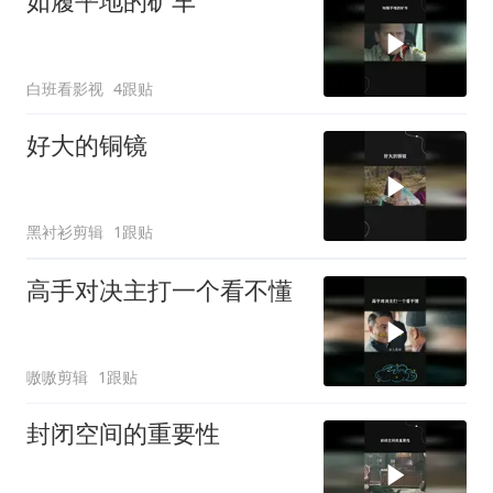
如履平地的矿车
白班看影视
4跟贴
好大的铜镜
黑衬衫剪辑
1跟贴
高手对决主打一个看不懂
嗷嗷剪辑
1跟贴
封闭空间的重要性