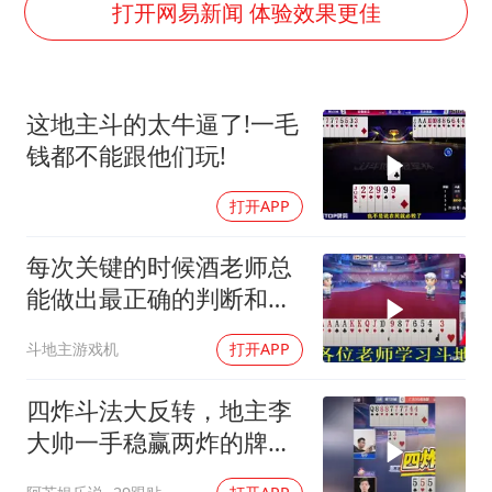
商场现钱学森巨幅海报 负责人回应
打开网易新闻 体验效果更佳
老挝国会主席赛宋蓬逝世
购飞机票7分钟后退票被扣2022元
这地主斗的太牛逼了!一毛
杭州全市有序停课
钱都不能跟他们玩!
泰国初中生饮弹自尽前开了26枪
打开APP
陈思诚零点晒照为佟丽娅庆生
乐享全民健身 共筑健康中国
每次关键的时候酒老师总
能做出最正确的判断和最
精准的排序！
斗地主游戏机
打开APP
四炸斗法大反转，地主李
大帅一手稳赢两炸的牌，
奇葩诱炸打成反输两炸