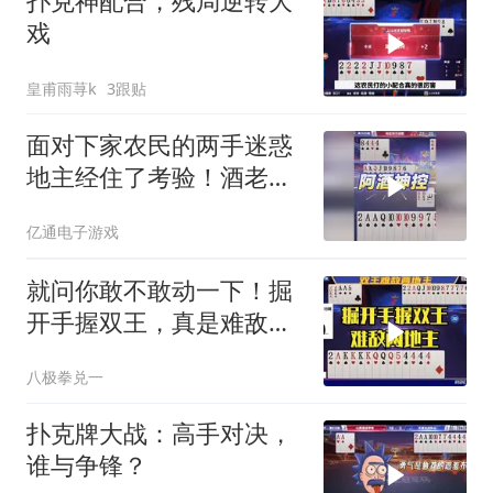
扑克神配合，残局逆转大
戏️️
皇甫雨荨k
3跟贴
面对下家农民的两手迷惑
地主经住了考验！酒老师
这操作堪称天眼神控
亿通电子游戏
就问你敢不敢动一下！掘
开手握双王，真是难敌两
地主啊！
八极拳兑一
扑克牌大战：高手对决，
谁与争锋？️️️