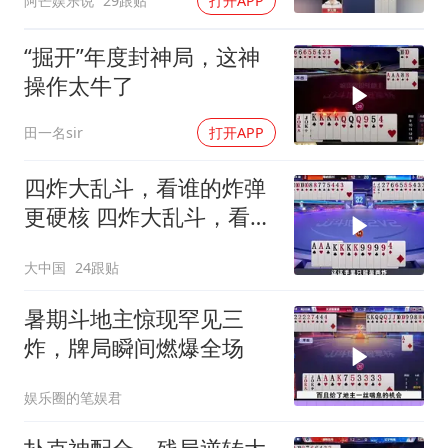
阿芒娱乐说
29跟贴
打开APP
“掘开”年度封神局，这神
操作太牛了
田一名sir
打开APP
四炸大乱斗，看谁的炸弹
更硬核 四炸大乱斗，看谁
的炸弹更硬核
大中国
24跟贴
暑期斗地主惊现罕见三
炸，牌局瞬间燃爆全场
娱乐圈的笔娱君