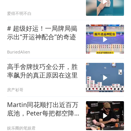
爱得不明不白
# 超级好运！一局牌局揭
示出“开运神配合”的奇迹
BuriedAlien
高手舍牌技巧全公开，胜
率飙升的真正原因在这里
房产衫哥
Martin同花顺打出近百万
底池，Peter每把都空降好
运？
娱乐圈的笔娱君