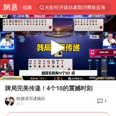
视频
光影经济撬动暑期消费新蓝海
马克·艾伦退出斯诺克中国公开赛
日本发布排名：“中国第一，美日德韩英法居后”
大V：马科斯把路走绝了
白海豚将正面袭击贯穿浙江
情侣在平潭拍日出时坠崖致一死一伤
央视新主播李秋莹孙亚鹏亮相
00:00
01:01
上四休三，但降薪1000元，你接受吗？
Play
Ent
full
几元成本的AI广告导致千万市值蒸发
牌局完美传递！4个10的震撼时刻
台当局重金为“台独”织“皇帝新衣”
轻描淡写述疯狂
1
四川
郑丽文：台湾从来没有“独立”过