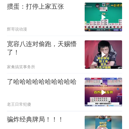
掼蛋：打停上家五张
辉哥说动漫
宽容八连对偷跑，天赐懵
了！
家禽搞笑事务所
了哈哈哈哈哈哈哈哈哈哈
老王日常犯傻
骗炸经典牌局！！！