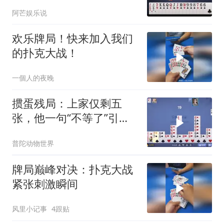
阿芒娱乐说
欢乐牌局！快来加入我们
的扑克大战！
一個人的夜晚
掼蛋残局：上家仅剩五
张，他一句“不等了”引爆
全场
普陀动物世界
牌局巅峰对决：扑克大战
紧张刺激瞬间
风里小记事
4跟贴