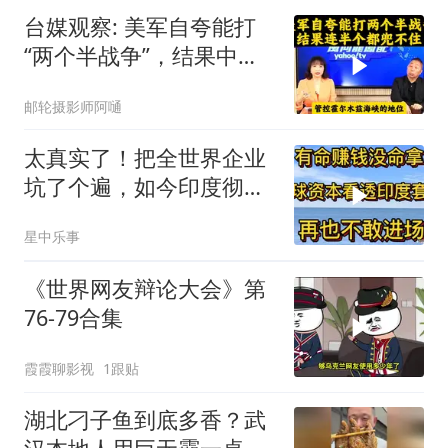
台媒观察: 美军自夸能打
“两个半战争”，结果中东
这一仗，连半个都兜不住
邮轮摄影师阿嗵
太真实了！把全世界企业
坑了个遍，如今印度彻底
无人问津
星中乐事
《世界网友辩论大会》第
76-79合集
霞霞聊影视
1跟贴
湖北刁子鱼到底多香？武