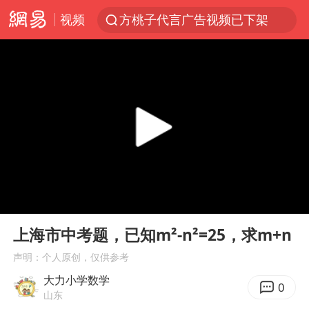
视频
方桃子代言广告视频已下架
浙江省发出今年第2号指挥长令
一周大涨超7% 金价为何突然上涨
央视新主播李秋莹孙亚鹏亮相
白海豚登陆前还将加强
情侣在平潭拍日出时坠崖致一死一伤
谢霆锋演唱会隔空祝王菲生日快乐
00:00
01:08
娜扎称眼睛恢复情况不太妙
Play
Ent
full
辽宁省深化扫黑除恶专项斗争
上海市中考题，已知m²-n²=25，求m+n
河南刑案嫌犯被抓 逃窜时伤害多人
声明：个人原创，仅供参考
大力小学数学
选专业别因“热门”窄化“热爱”
0
山东