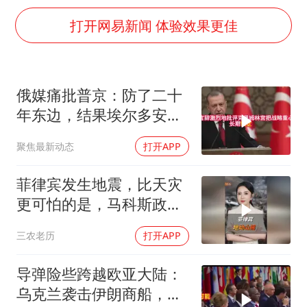
三警齐发！多地10级以上雷暴大风
打开网易新闻 体验效果更佳
大爷听AI洒农药 150亩苗一夜枯萎
车企回归实体按键
乐享全民健身 共筑健康中国
俄媒痛批普京：防了二十
年东边，结果埃尔多安把
后院抄了
聚焦最新动态
打开APP
菲律宾发生地震，比天灾
更可怕的是，马科斯政府
无底线挑衅中国
三农老历
打开APP
导弹险些跨越欧亚大陆：
乌克兰袭击伊朗商船，差