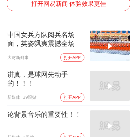
24小时不关空调 电费会更低吗
打开网易新闻 体验效果更佳
把党建设得更加坚强有力
宇树科技王兴兴身家有望超200亿元
中国女兵方队阅兵名场
村民谈“梅姨”：叫的其实是“媒姨”
面，英姿飒爽震撼全场
中国养老床位“三连降”
大财新鲜事
打开APP
贵州轮胎子公司获美国退税8136万
郑国霖回应去景区上班被保安拦下
讲真，是球网先动手
奋进开新局 实干挑大梁
的！！！
新媒体
39跟贴
打开APP
论背景音乐的重要性！！