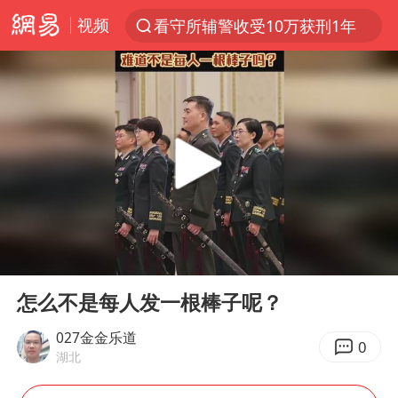
视频
看守所辅警收受10万获刑1年
以“新”破局 首发经济点亮城市消费活力
台风白海豚进入48小时警戒线
中方回应是否在太平洋海底开采稀土
台风白海豚影响中国已成定局
佛得角门将亮相智利俱乐部主场
U17国足1分钟轰2球
00:00
00:12
宇树科技发行价格150.80元/股
Play
Ent
full
五粮液渠道价一箱上涨近百元
怎么不是每人发一根棒子呢？
法国下周开始禁止未经同意的电话营销
027金金乐道
0
湖北
“深圳地面沉降致车辆损坏”不实