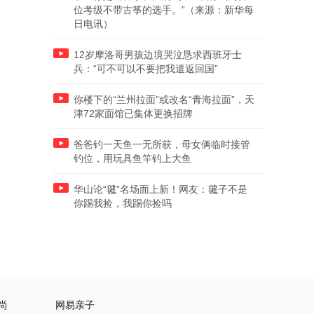
位考级不带古筝的选手。”（来源：新华每
日电讯）
12岁摩洛哥男孩边境哭泣恳求西班牙士
兵：“可不可以不要把我遣返回国”
你楼下的“兰州拉面”或改名“青海拉面”，天
津72家面馆已集体更换招牌
爸爸钓一天鱼一无所获，母女俩临时接管
钓位，用玩具鱼竿钓上大鱼
华山论“毽”名场面上新！网友：毽子不是
你踢我捡，我踢你捡吗
尚
网易亲子