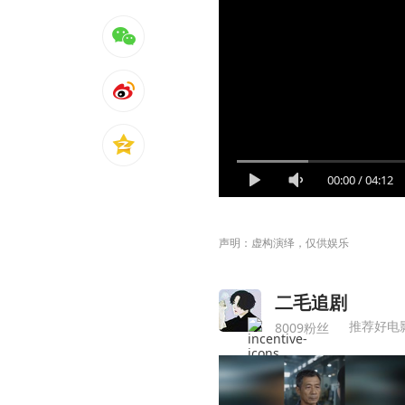
00:00
/
04:12
声明：虚构演绎，仅供娱乐
二毛追剧
推荐好电
8009粉丝