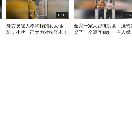
10:19
09:2
泄
外卖员被人模狗样的女人诬
全家一家人都挺窝囊，没想
陷，小伙一己之力对抗资本！
娶了一个霸气媳妇，有人撑
腰！