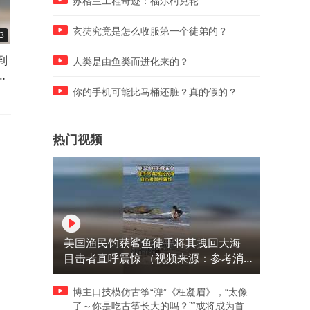
苏格兰工程奇迹：福尔柯克轮
玄奘究竟是怎么收服第一个徒弟的？
3
05:19
11:04
到
亲妈被儿媳妇当狗一样拴着，
父亲去世，三个孩子回家奔
人类是由鱼类而进化来的？
亲儿子连屁也不敢放！
丧，却因拆迁款闹得死去活
来！
你的手机可能比马桶还脏？真的假的？
热门视频
美国渔民钓获鲨鱼徒手将其拽回大海
目击者直呼震惊 （视频来源：参考消
息）
博主口技模仿古筝“弹”《枉凝眉》，“太像
了～你是吃古筝长大的吗？”“或将成为首