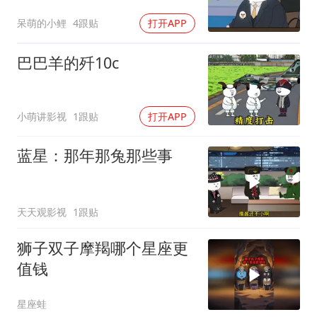
呆萌的小鲤
4跟贴
打开APP
巴巴羊的歼10c
小萌讲影视
1跟贴
打开APP
蓝星：那年那兔那些事
天天观影视
1跟贴
狮子双子摩羯哪个星座更
值钱
星座蛙