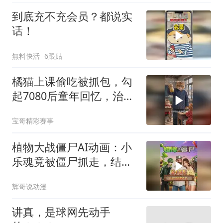
到底充不充会员？都说实
话！
無料快活
6跟贴
橘猫上课偷吃被抓包，勾
起7080后童年回忆，治愈
又暖心
宝哥精彩赛事
植物大战僵尸AI动画：小
乐魂竟被僵尸抓走，结局
太意外
辉哥说动漫
讲真，是球网先动手