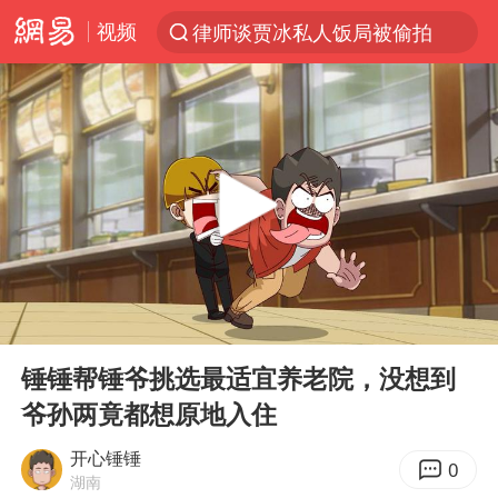
视频
律师谈贾冰私人饭局被偷拍
台风“白海豚”登陆 各地各部门全力应对
克雷桑回应绝杀津门虎
人形机器人第一股
江苏昆山升级发布暴雨红警
多地银行上调存款利率
上海地铁4条线路全线停运
00:00
01:46
4.2平卫生间补漏注胶花1.55万
Play
Ent
full
武汉3名城管协管员殴打摊主被刑拘
锤锤帮锤爷挑选最适宜养老院，没想到
爷孙两竟都想原地入住
白海豚路径图
宇树申购 中一签有望赚20万元
开心锤锤
0
湖南