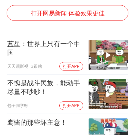
男子结婚8年3个女儿都不是亲生
白海豚可深入内陆制造大范围风雨
打开网易新闻 体验效果更佳
面对面丨蔡磊：与渐冻症抗争 纵使不敌 也不屈服
NBA传奇教练老尼尔森去世
蓝星：世界上只有一个中
手机真会“偷听”我们说话吗
国
加沙约14万栋建筑被完全摧毁
天天观影视
3跟贴
打开APP
5万小车卖不动 微型代步车集体遇冷
从科技创新看开局起步的时与势
不愧是战斗民族，能动手
尽量不吵吵！
包子同学呀
打开APP
鹰酱的那些坏主意！