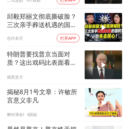
二毛追剧
161跟贴
打开APP
邱毅郑丽文彻底撕破脸？
三次亲手葬送机遇的国民
党，恐失去民心
也许友尽
打开APP
特朗普要找普京当面对
质？这出戏码比表面看起
来复杂得多
观星赏月
揭秘8月1号文章：许敏所
言意义非凡
卿何薄命l
4跟贴