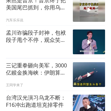
果然是普京！普京终于把
美国尾巴抓到，你用乌克
兰消耗我，我就用伊朗消
汽车乐乐说
耗你
孟川诈骗段子封神，包袱
段子甩个不停，观众笑到
失态丨脱口秀
三记重拳砸向美军，3000
亿赎金换海峡：伊朗算准
了特朗普不敢还手
王同学来了
台湾汉光演习乌龙不断：
F16冲出跑道坦克掉零件