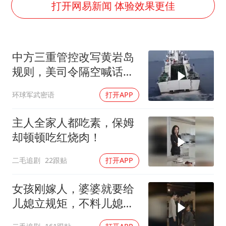
酒店花洒现排泄物住客索赔遭拒
打开网易新闻 体验效果更佳
杭州全市有序停课
夏日经济乘“热”而上 消费市场向“新”而行
中方三重管控改写黄岩岛
36岁男演员成景区NPC后人气爆棚
规则，美司令隔空喊话露
新疆优化调整景区内自驾服务费
了底牌
环球军武密语
打开APP
检测列车撞人致11死2伤 涉事单位被罚
宇树王兴兴被问了360多个问题
主人全家人都吃素，保姆
乐享全民健身 共筑健康中国
却顿顿吃红烧肉！
二毛追剧
22跟贴
打开APP
女孩刚嫁人，婆婆就要给
儿媳立规矩，不料儿媳不
是好惹的！