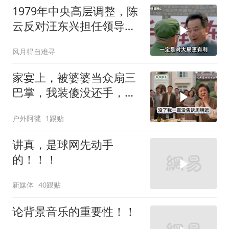
1979年中央高层调整，陈
云反对汪东兴担任领导职
务
风月得自难寻
家宴上，被婆婆当众扇三
巴掌，我装傻没还手，悄
悄卖别墅搬家，8天后丈
户外阿毽
1跟贴
夫全家10人被新户主请出
家门
讲真，是球网先动手
的！！！
新媒体
40跟贴
论背景音乐的重要性！！