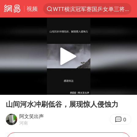
视频
WTT横滨冠军赛国乒女单三将晋级四强
光影经济撬动暑期消费新蓝海
陈思诚零点晒照为佟丽娅庆生
郑丽文：台湾从来没有“独立”过
商场现钱学森巨幅海报 负责人回应
几元成本的AI广告导致千万市值蒸发
情侣在平潭拍日出时坠崖致一死一伤
00:00
00:58
老挝国会主席赛宋蓬逝世
Play
Ent
full
购飞机票7分钟后退票被扣2022元
山间河水冲刷低谷，展现惊人侵蚀力
白海豚将正面袭击贯穿浙江
阿文笑出声
0
河南
酒店回应车内过夜被收150元