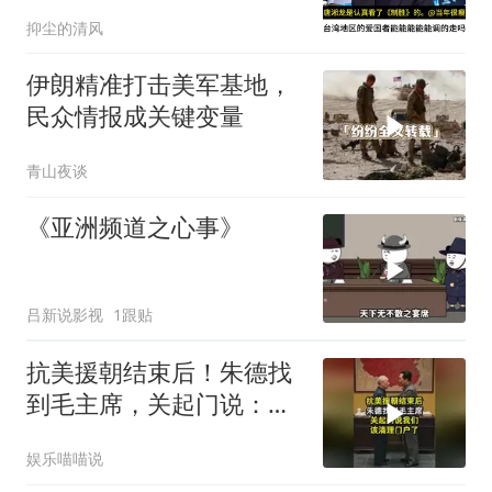
抑尘的清风
伊朗精准打击美军基地，
民众情报成关键变量
青山夜谈
《亚洲频道之心事》
吕新说影视
1跟贴
抗美援朝结束后！朱德找
到毛主席，关起门说：我
们该清理门户了
娱乐喵喵说