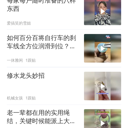
每家每户随时准备的八样
东西
爱搞笑的雪姐
如何百分百将自行车的刹
车线全方位润滑到位？一
个瓶盖轻松解决！
一休雅闲
1跟贴
修水龙头妙招
机械女孩
1跟贴
老一辈都在用的实用绳
结，关键时候能派上大用