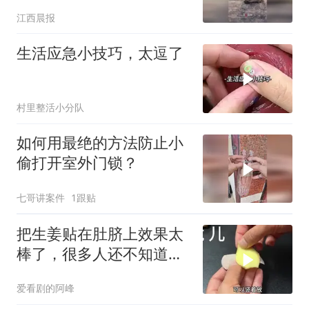
场
江西晨报
生活应急小技巧，太逗了
村里整活小分队
如何用最绝的方法防止小
偷打开室外门锁？
七哥讲案件
1跟贴
把生姜贴在肚脐上效果太
棒了，很多人还不知道，
看完又学会一招
爱看剧的阿峰