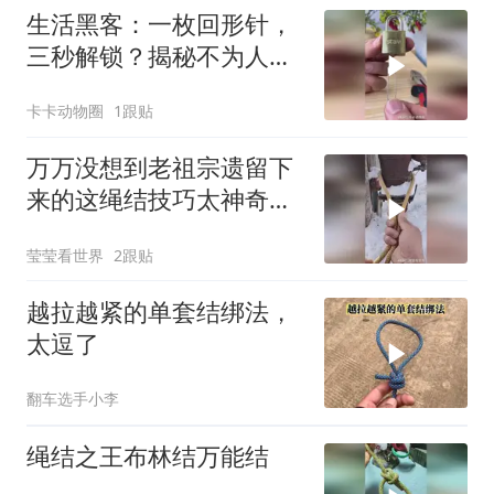
生活黑客：一枚回形针，
三秒解锁？揭秘不为人知
的应急开锁术！
卡卡动物圈
1跟贴
万万没想到老祖宗遗留下
来的这绳结技巧太神奇！
今天在雪地里给大家演示
莹莹看世界
2跟贴
一下！
越拉越紧的单套结绑法，
太逗了
翻车选手小李
绳结之王布林结万能结