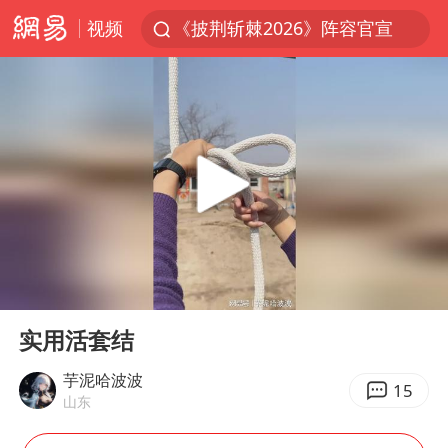
视频
《披荆斩棘2026》阵容官宣
杭州机场已取消航班388架次
浙江省委书记：该停下的坚决停下来
中国籍豪华游艇富商之子在泰国被杀
美将每月供乌爱国者拦截导弹
白海豚北上或致京津冀暴雨
上海中心千吨“镇楼神器”摆动明显
00:00
00:18
10余省份将出现强风雨 局地特大暴雨
Play
Ent
full
世界第1特鲁姆普斯诺克中国赛一轮游
实用活套结
新疆一婚礼线上邀请引热议
芋泥哈波波
15
山东
《龙餐馆》 冲奖