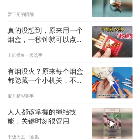
爱下厨的阿酾
真的没想到，原来用一个
烟盒，一秒钟就可以点
火，比打火机还好用
上班摸鱼一级选手
有烟没火？原来每个烟盒
都隐藏一个小机关，不用
打火机轻松点着火
宝哥精彩赛事
人人都该掌握的绳结技
能，关键时刻很管用
干饭大王
1跟贴