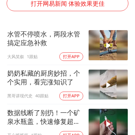
国足U17与阿森纳决赛取消 并列冠军
打开网易新闻 体验效果更佳
上门女婿出轨女邻居多年被判重婚罪
构建更高水平的全民健身公共服务体系
水管不停喷水，两段水管
韩军前线部队连曝丑闻
搞定应急补救
云南一男子胃中取出180颗铁钉
大风笑叙
1跟贴
打开APP
奋力开创中国式现代化建设新局面
奶奶私藏的厨房妙招，个
个实用，看完涨知识了
黑哥讲现代史
40跟贴
打开APP
数据线断了别扔！一个矿
泉水瓶盖，快速修复超好
用！