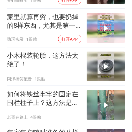
开心呱呱笑
1跟贴
打开APP
家里就算再穷，也要扔掉
的8样东西，尤其是第一
样！
嗨玩实录
1跟贴
打开APP
小木棍装轮胎，这方法太
绝了！
阿泽搞笑配音
1跟贴
如何将铁丝牢牢的固定在
围栏柱子上？这方法是头
牛也顶不开啊！
老哥在路上
4跟贴