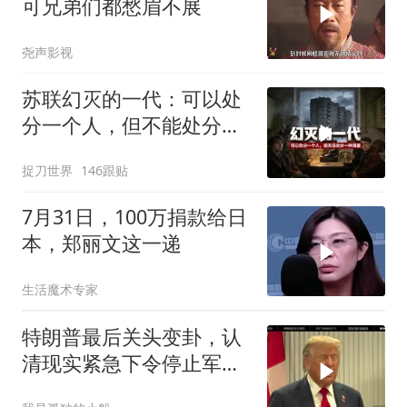
可兄弟们都愁眉不展
尧声影视
苏联幻灭的一代：可以处
分一个人，但不能处分一
种渴望
捉刀世界
146跟贴
7月31日，100万捐款给日
本，郑丽文这一递
生活魔术专家
特朗普最后关头变卦，认
清现实紧急下令停止军事
行动