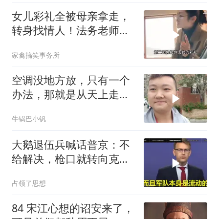
女儿彩礼全被母亲拿走，
转身找情人！法务老师硬
核介入讨回公道！
家禽搞笑事务所
空调没地方放，只有一个
办法，那就是从天上走，
老师傅一招拿下
牛锅巴小钒
大鹅退伍兵喊话普京：不
给解决，枪口就转向克里
姆林宫！
占领了思想
84 宋江心想的诏安来了，