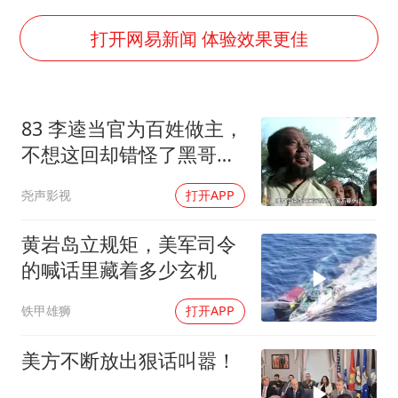
胡彦斌获《歌手2026》歌王
U17国足三连胜晋级明日之星半决赛
打开网易新闻 体验效果更佳
美股存储板块集体大跌
东航：国内客票提前14天免费退改
83 李逵当官为百姓做主，
名创优品回应女子吐槽内裤质量差
不想这回却错怪了黑哥要
日本试射“战斧”导弹，国防部回应
被砍头
尧声影视
打开APP
夯实基础开新局
黄岩岛立规矩，美军司令
的喊话里藏着多少玄机
铁甲雄狮
打开APP
美方不断放出狠话叫嚣！