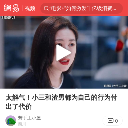
视频
“电影+”如何激发千亿级消费新活力？
全球首个长时储能一体化产业园量产
台风白海豚已进入24小时警戒线
秋天的第一杯奶茶怎么选
上海：台风白海豚或将带来龙卷风
四川宜宾高县4.9级地震致1死
中国女篮70-67险胜尼日利亚女篮
00:00
03:48
中巨芯：上半年归母净利润1405.77万元
Play
Ent
full
38岁演员求职万岁山NPC成功
太解气！小三和渣男都为自己的行为付
出了代价
胜宏科技：股票交易异常波动
国乒男单横滨冠军赛全军覆没
芳手工小屋
0
四川