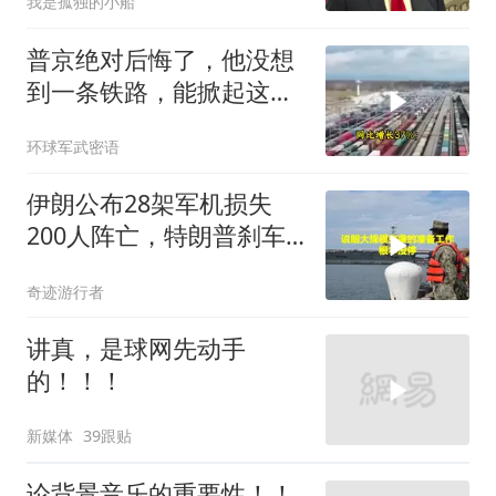
我是孤独的小船
普京绝对后悔了，他没想
到一条铁路，能掀起这么
大的风浪，中亚格局彻底
环球军武密语
改写
伊朗公布28架军机损失
200人阵亡，特朗普刹车
真相曝光
奇迹游行者
讲真，是球网先动手
的！！！
新媒体
39跟贴
论背景音乐的重要性！！