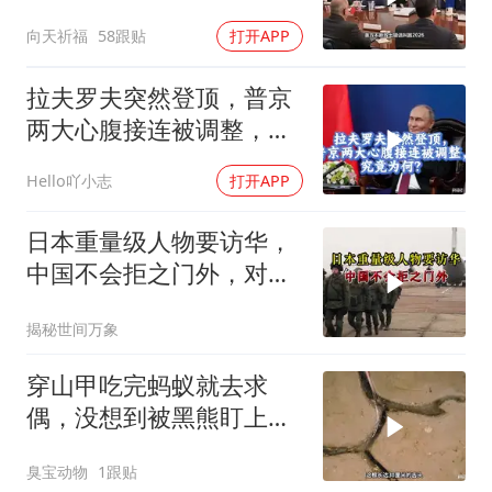
向天祈福
58跟贴
打开APP
拉夫罗夫突然登顶，普京
两大心腹接连被调整，究
竟为何？
Hello吖小志
打开APP
日本重量级人物要访华，
中国不会拒之门外，对日
本公事公办就够了
揭秘世间万象
穿山甲吃完蚂蚁就去求
偶，没想到被黑熊盯上
了！
臭宝动物
1跟贴