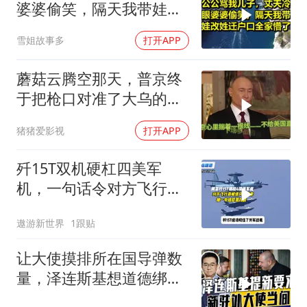
婆婆偷笑，隔天我带娃改
姓迁户口全家懵了！
雪姐故事多
打开APP
蘑菇云腾空那天，普京终
于把枪口对准了大乌的军
火库
猪猪爱影视
打开APP
歼15T双机硬杠四美军
机，一句话令对方飞行员
无言以对
遨游新世界
1跟贴
让大使摸排所在国导弹数
量，泽连斯基想道德绑架
援乌国，黔驴技穷