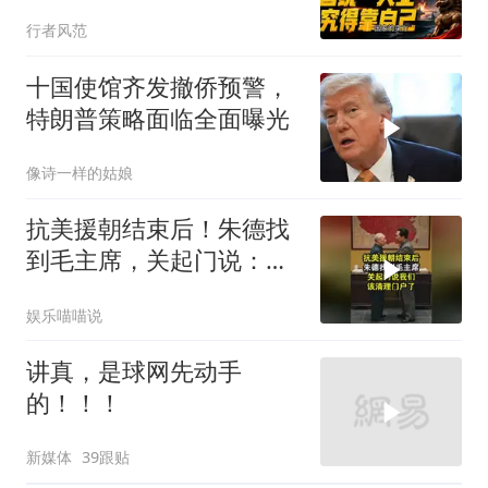
业，终究得靠自己！
行者风范
十国使馆齐发撤侨预警，
特朗普策略面临全面曝光
像诗一样的姑娘
抗美援朝结束后！朱德找
到毛主席，关起门说：我
们该清理门户了
娱乐喵喵说
讲真，是球网先动手
的！！！
新媒体
39跟贴