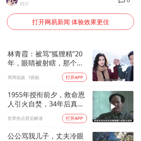
山东一元代青花杯离奇失踪
0
四川
台湾海峡南口北上船舶实施交通管制
打开网易新闻 体验效果更佳
“新疆阿勒泰八月能滑雪”不实
向鹏0-3不敌张本智和
四川宜宾地震网友称睡觉被摇醒
林青霞：被骂“狐狸精”20
今日立秋你咬秋了吗
年，眼睛被射瞎，那个男
人只问了一句“谁来出机票
公司“上四休三”但要降薪1000元
周周说娱
1跟贴
打开APP
钱？”
东方之约 相约未来
1955年授衔前夕，救命恩
人引火自焚，34年后真相
大白
世界热点背后解读
打开APP
公公骂我儿子，丈夫冷眼