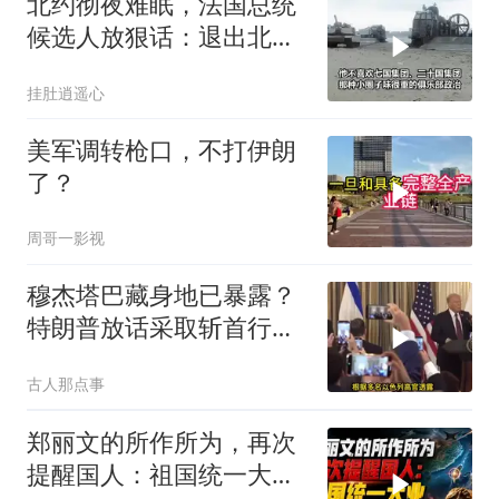
北约彻夜难眠，法国总统
候选人放狠话：退出北
约，和中国合作
挂肚逍遥心
美军调转枪口，不打伊朗
了？
周哥一影视
穆杰塔巴藏身地已暴露？
特朗普放话采取斩首行
动，美军机又被击落
古人那点事
郑丽文的所作所为，再次
提醒国人：祖国统一大