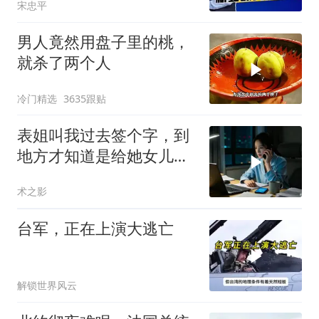
宋忠平
男人竟然用盘子里的桃，
就杀了两个人
冷门精选
3635跟贴
表姐叫我过去签个字，到
地方才知道是给她女儿婚
房做无限连带担保
术之影
台军，正在上演大逃亡
解锁世界风云