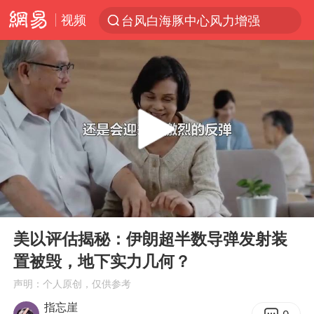
视频
台风白海豚中心风力增强
上半年我国机械工业经济运行稳中有进
我国货物贸易进出口超30万亿元
佛山通报笔试前13被淘汰后5名进体检
国防部回应日本试射“战斧”导弹
广东雷州通报特教老师招聘违规事件
“立秋的第一杯奶茶”又爆单了
00:00
04:47
泰国枪击案凶手先杀祖父母后行凶
Play
Ent
full
宇树科技中一签需缴款7.54万元
美以评估揭秘：伊朗超半数导弹发射装
置被毁，地下实力几何？
女子开一天一夜空调后二氧化碳中毒
声明：个人原创，仅供参考
国防部：坚决反制任何闹海挑衅图谋
指忘崖