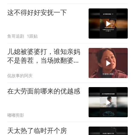
这不得好好安抚一下
鱼哥追剧
1跟贴
儿媳被婆婆打，谁知亲妈
不是善茬，当场掀翻婆家
人的年夜饭
侃故事的阿庆
在大劳面前哪来的优越感
嘟嘟剪影
天太热了临时开个房