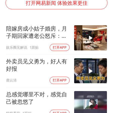
香港殿堂级填词人黎彼得因病离世 终年76岁
打开网易新闻 体验效果更佳
李亚鹏向地铁吐血女孩捐99999元
FIFA官方支持因凡蒂诺
陪嫁房成小姑子婚房，月
41岁女子为鼓励女儿考上985研究生
子期回家遭老公怒斥：带
乘客脱鞋散发异味 司机提醒反被怼
女儿滚蛋！
娱乐圈见解说
1跟贴
打开APP
日本籍女网红在韩直播时自杀身亡
恩比德变瘦引热议
外卖员见义勇为，好人有
总书记关心百姓身边这些民生大事
好报
鹿云清
打开APP
总感觉哪里不对，感觉自
己被忽悠了