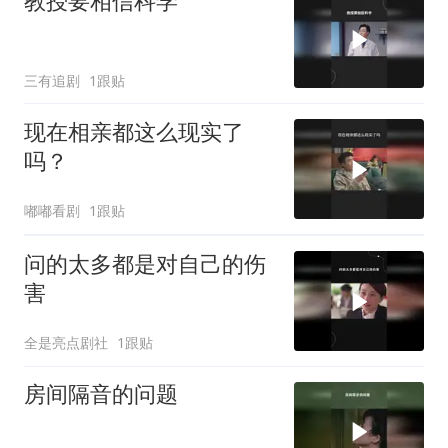
教授要相信科学
三有追剧
1跟贴
现在相亲都这么现实了
吗？
嘟嘟看剧
1跟贴
问的太多都是对自己的伤
害
全是亮点剧社
1跟贴
房间隔音的问题