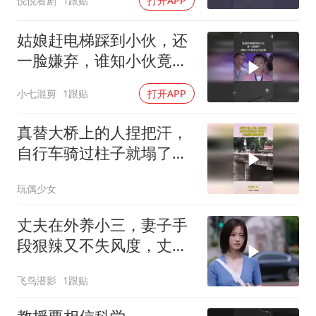
悦悦看剧
1跟贴
打开APP
姑娘赶电梯踩到小伙，还
一脸嫌弃，谁知小伙竟是
公司总裁
小七混剪
1跟贴
打开APP
真替大桥上的人捏把汗，
自行车骑过柱子就塌了，
竟然连钢筋都没有
玩偶少女
丈夫在外养小三，妻子手
段狠辣又不失风度，丈夫
腿软
飞鸟潜影
1跟贴