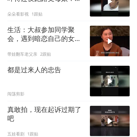
就从了她!
朵朵看影视
1跟贴
生活：大叔参加同学聚
会，遇到暗恋自己的女同
学，酩酊大醉
带娃翻车老父亲
2跟贴
都是过来人的忠告
闯荡剪影
真敢拍，现在起诉过期了
吧
五娃看剧
1跟贴