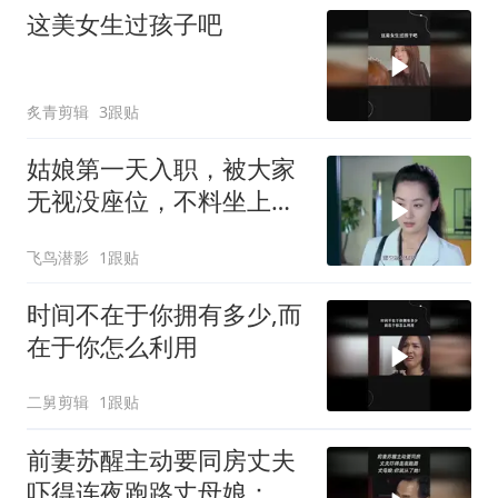
这美女生过孩子吧
炙青剪辑
3跟贴
姑娘第一天入职，被大家
无视没座位，不料坐上特
殊位置
飞鸟潜影
1跟贴
时间不在于你拥有多少,而
在于你怎么利用
二舅剪辑
1跟贴
前妻苏醒主动要同房丈夫
吓得连夜跑路丈母娘：你