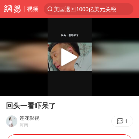
视频
美国退回1000亿美元关税
探寻“技能+”促就业创业新路
顾客结账把钱扔地上 服务员霸气扔回
38岁山东财大教授刘海明逝世
被泰航拒载中国乘客：免费改签没兑现
陕西柞水遭遇暴雨五千余户群众转移
银行午休1.5小时 留个窗口行不行
00:00
00:20
台风白海豚或在华东沿海登陆
Play
Ent
full
弹药库存告急 美军补货难
回头一看吓呆了
沙特否认与胡塞武装举行会谈
连花影视
1
河南
如何把百年大党建设得更加坚强有力