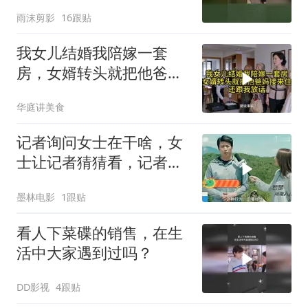
雨沫剪影
16跟贴
我女儿结婚我陪嫁一套
房，女婿转头就把他爸妈
接来住，还跟我放话
华庭讲美食
记者询问女士在干啥，女
士让记者猜猜看，记者直
言是来拉粑粑
墨林电影
1跟贴
看人下菜碟的销售，在生
活中大家遇到过吗？
DD影视
4跟贴