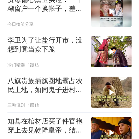
糊窗户一个换帐子，差距
太明显
今日搞笑分享
李卫为了让盐行开市，没
想到竟当众下跪
冷门精选
1跟贴
八旗贵族插旗圈地霸占农
民土地，如同鬼子进村，
于成龙挺身而出
三鸭侃剧
1跟贴
知县在棺材店买了件官袍
穿上去见乾隆皇帝，结果
乾隆拍掌叫好