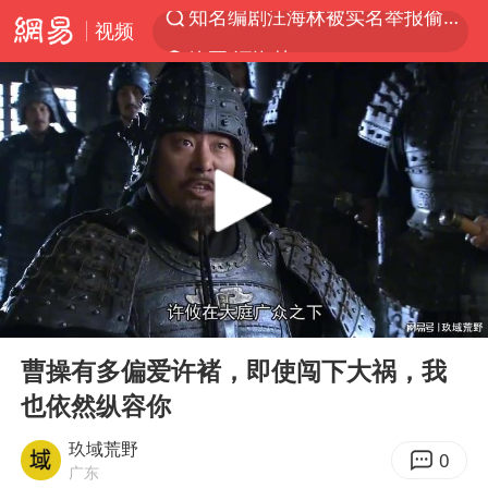
视频
峰哥 汪海林
解锁各地夏日限定体验
西湖突现狂风暴雨 游客瞬间被浇透
河南重大刑事案嫌疑人落网
富婆带资进组给自己硬加60多场吻戏
黄金创今年来最大单周涨幅
视频丨中国东方电气集团原党组副书记、董事宋致远被查
00:00
02:40
金饰克价一夜涨回1300元
Play
Ent
full
白海豚将正面袭击贯穿浙江
曹操有多偏爱许褚，即使闯下大祸，我
也依然纵容你
梁家辉：到内地拍戏不是北上是回归
酒店回应车内过夜被收150元
玖域荒野
0
广东