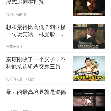
浸式追剧零打扰
普陀动物世界
想和粟裕比高低？刘亚楼
一句玩笑话，林彪脸一
沉，这话欠考虑！
开车要双手
秦琼刚收了一个义子，不
料他接连斩杀突厥三员大
将，剧情片
憨哥哥电影
1跟贴
暴力的最高境界就是道德