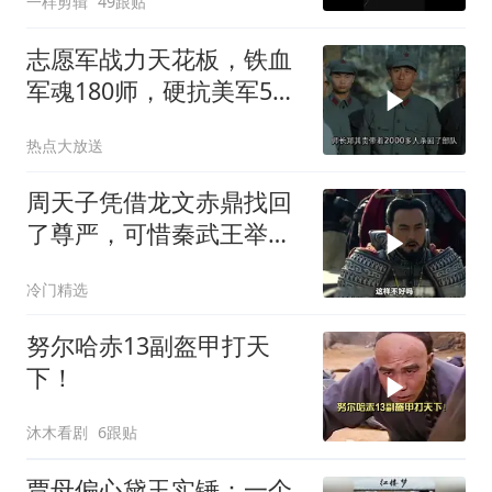
一样剪辑
49跟贴
志愿军战力天花板，铁血
军魂180师，硬抗美军5个
师五天五夜
热点大放送
周天子凭借龙文赤鼎找回
了尊严，可惜秦武王举鼎
身亡
冷门精选
努尔哈赤13副盔甲打天
下！
沐木看剧
6跟贴
贾母偏心黛玉实锤：一个