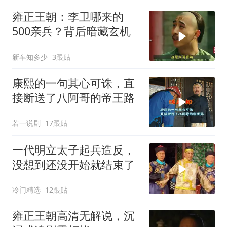
雍正王朝：李卫哪来的
500亲兵？背后暗藏玄机
新车知多少
3跟贴
康熙的一句其心可诛，直
接断送了八阿哥的帝王路
若一说剧
17跟贴
一代明立太子起兵造反，
没想到还没开始就结束了
冷门精选
12跟贴
雍正王朝高清无解说，沉