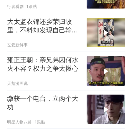
行者看剧
1跟贴
大太监衣锦还乡荣归故
里，不料却发现自己输得
一败涂地！
左云新鲜事
雍正王朝：亲兄弟因何水
火不容？权力之争太揪心
天鹅漫画说
缴获一个电台，立两个大
功
明星人物八卦
1跟贴