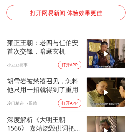
牛津大学一纸声明甩不了锅
新疆景区自驾服务费改为按车收费
打开网易新闻 体验效果更佳
网传《披荆斩棘2026》名单
女主硬加吻戏短剧已下架
雍正王朝：老四与任伯安
浙江台州《告全体市民书》
首次交锋，暗藏玄机
香港宏福苑火灾或由烟头引起
小豆豆赛事
打开APP
西贝创始人贾国龙押注鲜羊赛道
人民的健康、体质、幸福一脉相承
胡雪岩被慈禧召见，怎料
他只用一招就得到了重用
冷门精选
7跟贴
打开APP
深度解析《大明王朝
1566》 嘉靖烧毁供词把浙