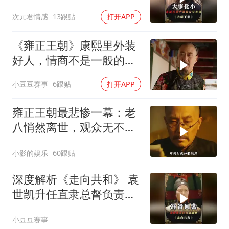
江案子压了下来
次元君情感
13跟贴
打开APP
《雍正王朝》康熙里外装
好人，情商不是一般的高
呀
小豆豆赛事
6跟贴
打开APP
雍正王朝最悲惨一幕：老
八悄然离世，观众无不泪
目
小影的娱乐
60跟贴
深度解析《走向共和》 袁
世凯升任直隶总督负责接
受防务
小豆豆赛事