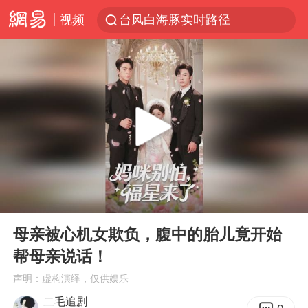
视频
台风白海豚实时路径
秘鲁和墨西哥宣布恢复外交关系
“电影+”如何激发千亿级消费新活力？
泉州市委书记张毅恭被查
沙特土耳其巴基斯坦签署共同防务协议
河南将重点打击十类新型黑恶犯罪
老中医：立秋后养心是关键
00:00
02:47
中医教你一招提升气血
Play
Ent
full
U17国足三连胜晋级明日之星半决赛
母亲被心机女欺负，腹中的胎儿竟开始
帮母亲说话！
四川宜宾市高县4.9级地震致1人死亡
声明：虚构演绎，仅供娱乐
全球首个长时储能一体化产业园量产
二毛追剧