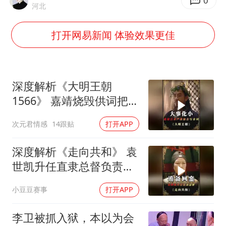
中巨芯：上半年归母净利润1405.77万元
0
河北
“今天得有40℃了吧 为啥还不预警”
打开网易新闻 体验效果更佳
欧阳娜娜窦靖童好搭
中国女篮70-67险胜尼日利亚女篮
国防部：坚决反制任何闹海挑衅图谋
深度解析《大明王朝
“新疆阿勒泰八月能滑雪”不实
1566》 嘉靖烧毁供词把浙
江案子压了下来
日本试射“战斧”导弹，国防部回应
次元君情感
14跟贴
打开APP
胡彦斌韩磊 谁帮谁
深度解析《走向共和》 袁
夯实基础开新局
世凯升任直隶总督负责接
受防务
小豆豆赛事
打开APP
李卫被抓入狱，本以为会