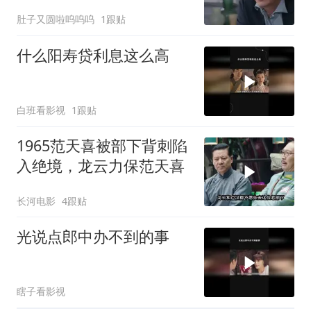
结果把老公作没了
肚子又圆啦呜呜呜
1跟贴
什么阳寿贷利息这么高
白班看影视
1跟贴
1965范天喜被部下背刺陷
入绝境，龙云力保范天喜
长河电影
4跟贴
光说点郎中办不到的事
瞎子看影视