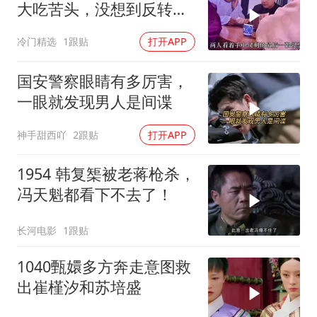
大吃苦头，没想到反转来
了
冷门精选
1跟贴
打开APP
国安警察眼睛有多厉害，
一眼就发现男人是间谍
神手甜西吖
2跟贴
打开APP
1954 韩复榘被老蒋枪杀，
冯天魁都看下不去了！
长河电影
1跟贴
1040甄嬛多方奔走意图救
出崔槿汐和苏培盛