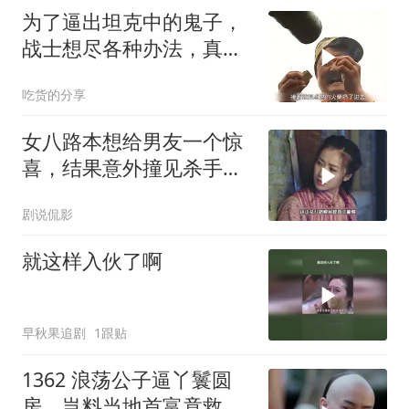
为了逼出坦克中的鬼子，
战士想尽各种办法，真是
太精彩了！
吃货的分享
女八路本想给男友一个惊
喜，结果意外撞见杀手潜
入暗杀
剧说侃影
就这样入伙了啊
早秋果追剧
1跟贴
1362 浪荡公子逼丫鬟圆
房，岂料当地首富竟救下