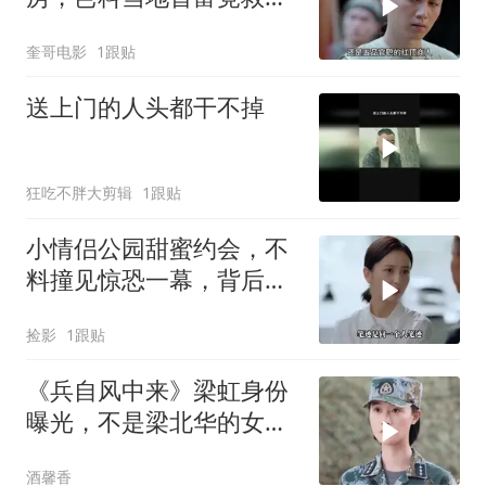
丫鬟，从此麻雀变凤凰！
奎哥电影
1跟贴
送上门的人头都干不掉
狂吃不胖大剪辑
1跟贴
小情侣公园甜蜜约会，不
料撞见惊恐一幕，背后隐
情令人深思
捡影
1跟贴
《兵自风中来》梁虹身份
曝光，不是梁北华的女
儿，难怪郭子剑升职
酒馨香