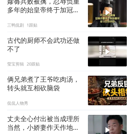
嫪毐兵败被擒，忍辱负重
多年的始皇帝终于加冠亲
政
三鸭侃剧
1跟贴
古代的厨师不会武功还做
不了
莹宝剪辑
20跟贴
俩兄弟煮了王爷吃肉汤，
转头就互相砍脑袋
侃侃人物秀
丈夫全心付出被当成理所
当然，小娇妻作天作地，