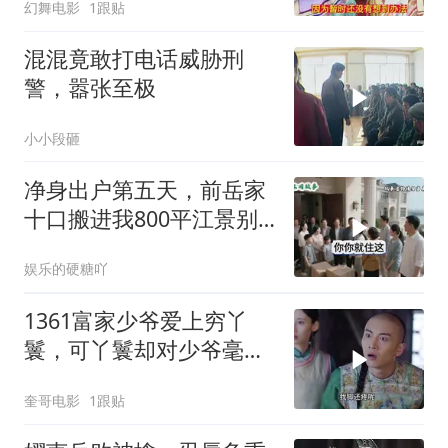
幻舞电影
1跟贴
混混竟敢打电话威胁刑
警，嚣张至极
小小段砸
净身出户第五天，前岳家
十口搬进我800平江景别
墅，推开门全愣住
娱乐的硬糖吖
1361富家少爷爱上穷丫
鬟，可丫鬟却对少爷毫无
兴趣！
奎哥电影
1跟贴