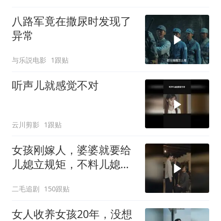
八路军竟在撒尿时发现了
异常
与乐説电影
1跟贴
听声儿就感觉不对
云川剪影
1跟贴
女孩刚嫁人，婆婆就要给
儿媳立规矩，不料儿媳不
是好惹的！
二毛追剧
150跟贴
女人收养女孩20年，没想