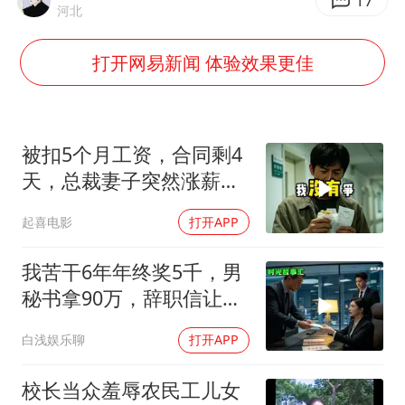
我国外贸延续良好增长态势
17
河北
国防部：中国军队坚决反制任何闹海挑衅图谋
打开网易新闻 体验效果更佳
“新疆阿勒泰八月能滑雪”不实
女儿为争财产堵门阻挠父亲出殡
U17国足点球大战淘汰河床晋级决赛
被扣5个月工资，合同剩4
夯实基础开新局
天，总裁妻子突然涨薪续
签，我递辞呈她慌了
起喜电影
打开APP
我苦干6年年终奖5千，男
秘书拿90万，辞职信让女
老板愣住
白浅娱乐聊
打开APP
校长当众羞辱农民工儿女