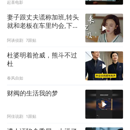
起喜电影
妻子跟丈夫谎称加班,转头
就和老板在车里约会,下秒
结局意外
阿谈侦剧
7跟贴
杜婆明着抢威，熊斗不过
杜
春风自如
财阀的生活我的梦
阿佳说剧
1跟贴