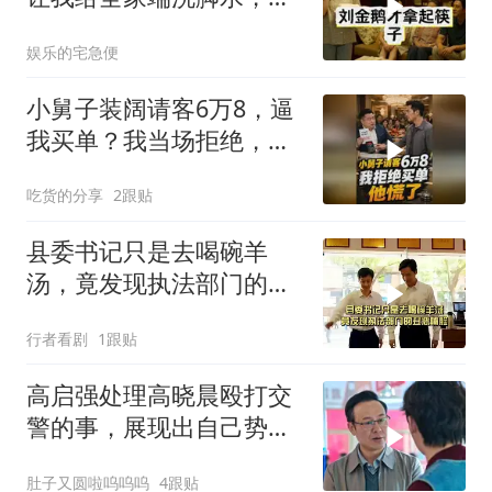
笑着答应，转身拨通了一
娱乐的宅急便
个电话
小舅子装阔请客6万8，逼
我买单？我当场拒绝，他
慌了
吃货的分享
2跟贴
县委书记只是去喝碗羊
汤，竟发现执法部门的丑
恶嘴脸
行者看剧
1跟贴
高启强处理高晓晨殴打交
警的事，展现出自己势力
的可怕
肚子又圆啦呜呜呜
4跟贴