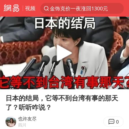
视频
金饰克价一夜涨回1300元
解锁各地夏日限定体验
峰哥 汪海林
西湖突现狂风暴雨 游客瞬间被浇透
富婆带资进组给自己硬加60多场吻戏
河南重大刑事案嫌疑人落网
黄金创今年来最大单周涨幅
00:00
09:38
视频丨中国东方电气集团原党组副书记、董事宋致远被查
Play
Ent
full
梁家辉：到内地拍戏不是北上是回归
日本的结局，它等不到台湾有事的那天
了？听听咋说？
白海豚将正面袭击贯穿浙江
酒店回应车内过夜被收150元
也许友尽
0
四川