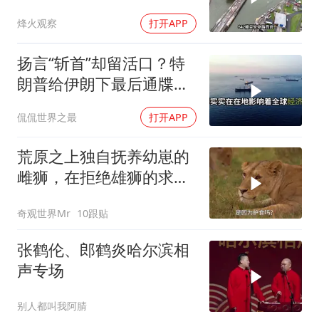
巴拿马“七寸”
烽火观察
打开APP
扬言“斩首”却留活口？特
朗普给伊朗下最后通牒，
这盘棋下得真精
侃侃世界之最
打开APP
荒原之上独自抚养幼崽的
雌狮，在拒绝雄狮的求偶
时，竟然被用饥饿来报复
奇观世界Mr
10跟贴
张鹤伦、郎鹤炎哈尔滨相
声专场
别人都叫我阿腈