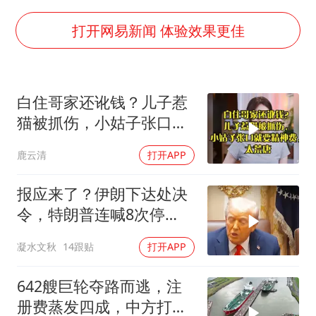
“不怕六爷挂得多 就怕六爷挂一颗”
牛津大学一纸声明甩不了锅
打开网易新闻 体验效果更佳
网传《披荆斩棘2026》名单
新疆景区自驾服务费改为按车收费
白住哥家还讹钱？儿子惹
女主硬加吻戏短剧已下架
猫被抓伤，小姑子张口就
浙江台州《告全体市民书》
要精神费，太荒唐
鹿云清
打开APP
香港宏福苑火灾或由烟头引起
人民的健康、体质、幸福一脉相承
报应来了？伊朗下达处决
令，特朗普连喊8次停
手，海外资产遭清算
凝水文秋
14跟贴
打开APP
642艘巨轮夺路而逃，注
册费蒸发四成，中方打到