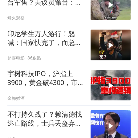
台军售？美议员窜台：必
须以实力拒统
烽火观察
印尼学生万人游行！怒
喊：国家快完了，而总统
却装看不见？
起喜电影
86跟贴
宇树科技IPO，沪指上
3900，黄金破4300，市场
在交易什么逻辑？
金梅煮酒
不打持久战了？赖清德找
逃亡路线，士兵丢盔弃
甲，解放军对其更名