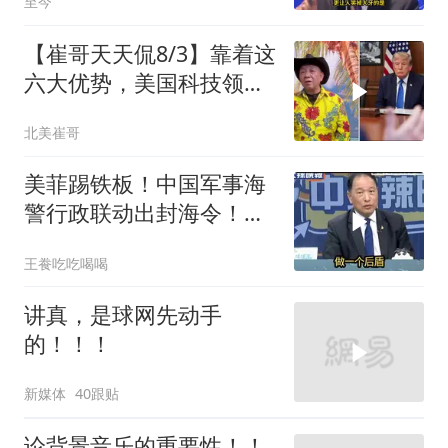
至今
【崔哥天天侃8/3】靠着这
六大优势，美国科技领军
全世界
北美崔哥
美菲踢铁板！中国军事海
警行政联动出封海令！台
媒点评
王飬吃吃喝喝
讲真，是球网先动手
的！！！
新媒体
40跟贴
论背景音乐的重要性！！