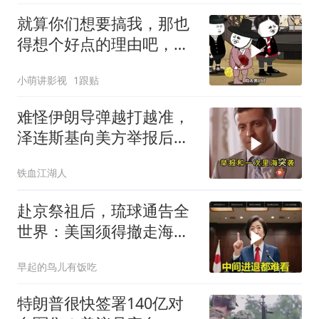
就算你们想要搞我，那也
得想个好点的理由吧，这
这...他不成立啊
小萌讲影视
1跟贴
难怪伊朗导弹越打越准，
泽连斯基向美方举报后，
特朗普宣布不打了
铁血江湖人
赴京祭祖后，琉球通告全
世界：美国须得撤走海马
斯，日本陷入被动
早起的鸟儿有饭吃
特朗普很快签署140亿对