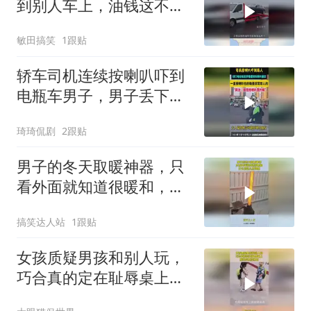
到别人车上，油钱这不省
出来了！
敏田搞笑
1跟贴
轿车司机连续按喇叭吓到
电瓶车男子，男子丢下电
动车扬长而去！
琦琦侃剧
2跟贴
男子的冬天取暖神器，只
看外面就知道很暖和，什
么管这么耐烧啊！
搞笑达人站
1跟贴
女孩质疑男孩和别人玩，
巧合真的定在耻辱桌上，
放狗咬真没绷住！