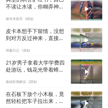
不读让水读，你糊弄神神
糊弄你！
爆笑奇葩哥
3跟贴
皮卡本想手下留情，没想
到对方反过神来，直接置
我于死地！
萌趣日记
1跟贴
21岁男子拿着大学学费四
处游玩，钱花光带着蟑螂
四处讹诈酒店被抓
淼姐影视解说
2跟贴
在石板下放个小木板，竟
然轻松把车子拉出来，这
也太实用了吧