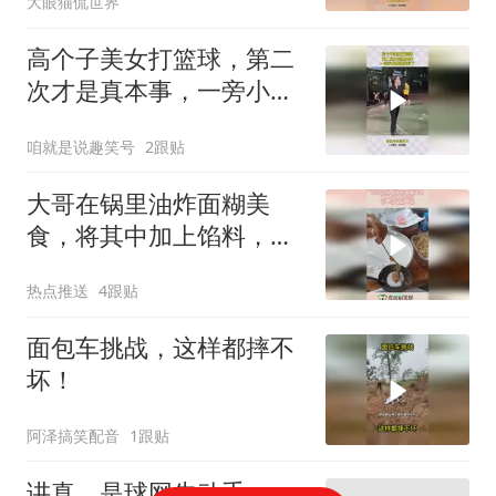
大眼猫侃世界
高个子美女打篮球，第二
次才是真本事，一旁小伙
发现笑早了
咱就是说趣笑号
2跟贴
大哥在锅里油炸面糊美
食，将其中加上馅料，下
一秒眼前一亮！
热点推送
4跟贴
面包车挑战，这样都摔不
坏！
阿泽搞笑配音
1跟贴
讲真，是球网先动手