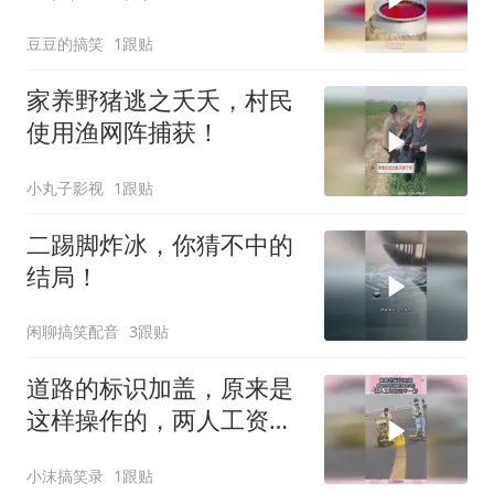
本不敢睁眼
豆豆的搞笑
1跟贴
家养野猪逃之夭夭，村民
使用渔网阵捕获！
小丸子影视
1跟贴
二踢脚炸冰，你猜不中的
结局！
闲聊搞笑配音
3跟贴
道路的标识加盖，原来是
这样操作的，两人工资肯
定不一样！
小沫搞笑录
1跟贴