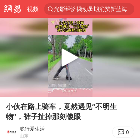
视频
光影经济撬动暑期消费新蓝海
三警齐发！多地10级以上雷暴大风
日本发布排名：“中国第一，美日德韩英法居后”
央视新主播李秋莹孙亚鹏亮相
大V：马科斯把路走绝了
情侣在平潭拍日出时坠崖致一死一伤
白海豚将正面袭击贯穿浙江
00:00
00:13
唐田赛前发布会上引用《孙子兵法》
Play
Ent
full
泰国初中生饮弹自尽前开了26枪
小伙在路上骑车，竟然遇见“不明生
物”，裤子扯掉那刻傻眼
夏日经济乘“热”而上 消费市场向“新”而行
36岁男演员成景区NPC后人气爆棚
聪行爱生活
0
山东