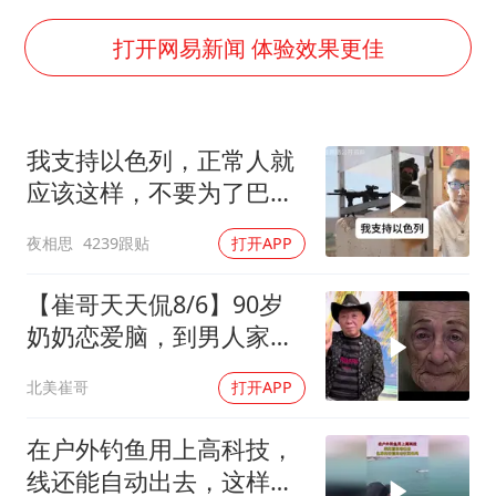
身体出现这几个信号可能是肝在求救
宇树王兴兴被问了360多个问题
打开网易新闻 体验效果更佳
上四休三，但降薪1000元，你接受吗？
几元成本的AI广告导致千万市值蒸发
我支持以色列，正常人就
台当局重金为“台独”织“皇帝新衣”
应该这样，不要为了巴勒
郑丽文：台湾从来没有“独立”过
斯坦圣母了
夜相思
4239跟贴
打开APP
乐享全民健身 共筑健康中国
【崔哥天天侃8/6】90岁
奶奶恋爱脑，到男人家索
吻求爱
北美崔哥
打开APP
在户外钓鱼用上高科技，
线还能自动出去，这样的