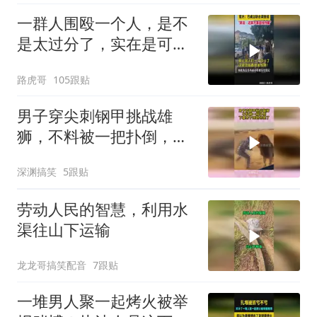
一群人围殴一个人，是不
是太过分了，实在是可
恨！
路虎哥
105跟贴
男子穿尖刺钢甲挑战雄
狮，不料被一把扑倒，下
幕男子想跑也晚了
深渊搞笑
5跟贴
劳动人民的智慧，利用水
渠往山下运输
龙龙哥搞笑配音
7跟贴
一堆男人聚一起烤火被举