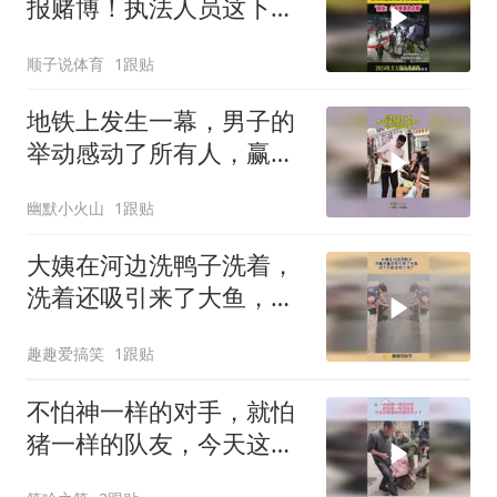
报赌博！执法人员这下尴
尬了！
顺子说体育
1跟贴
地铁上发生一幕，男子的
举动感动了所有人，赢得
最高的尊重
幽默小火山
1跟贴
大姨在河边洗鸭子洗着，
洗着还吸引来了大鱼，这
下又能多加个汤了！
趣趣爱搞笑
1跟贴
不怕神一样的对手，就怕
猪一样的队友，今天这顿
猪肉怕是吃不上了