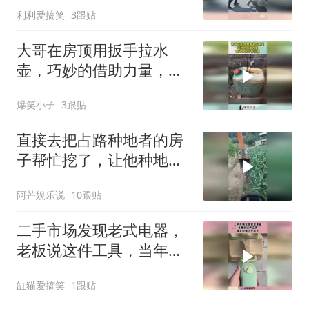
利利爱搞笑
3跟贴
大哥在房顶用扳手拉水
壶，巧妙的借助力量，脑
子真是个好东西！
爆笑小子
3跟贴
直接去把占路种地者的房
子帮忙挖了，让他种地，
因为他喜欢地
阿芒娱乐说
10跟贴
二手市场发现老式电器，
老板说这件工具，当年价
值三千以上！
缸猫爱搞笑
1跟贴