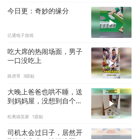
今日更：奇妙的缘分
亿通电子游戏
吃大席的热闹场面，男子
一口没吃上
路虎哥
3跟贴
大晚上爸爸也哄不睡，送
到妈妈屋，没想到自个儿
抱着枕头就睡了～#安抚
松离搞笑家
1跟贴
枕头
司机太会过日子，居然开