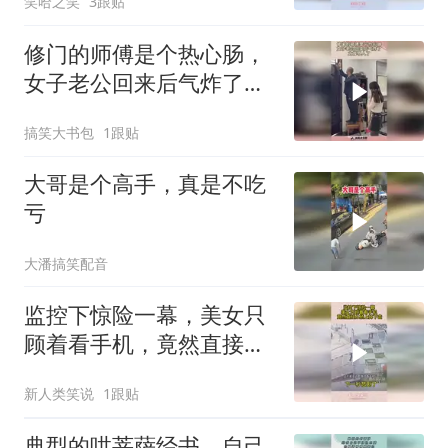
笑哈之笑
3跟贴
修门的师傅是个热心肠，
女子老公回来后气炸了，
太侮辱人了！
搞笑大书包
1跟贴
大哥是个高手，真是不吃
亏
大潘搞笑配音
监控下惊险一幕，美女只
顾着看手机，竟然直接从
桥上掉下去
新人类笑说
1跟贴
典型的哄菩萨经书，自己