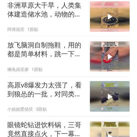
非洲草原大干旱，人类集
体建造储水池，动物的会
感谢他们吗？
阿倩搞笑
1跟贴
放飞脑洞自制拖鞋，用的
都是简单材料，跳一下脚
上直接八个洞！
懒兔搞笑家
1跟贴
高原v8爆发力太强了，看
到狼怂的一批，对同类感
觉天下无敌
小姐姐爱搞笑
3跟贴
眼镜蛇钻进饮料锅，三哥
竟然直接点火，下一幕根