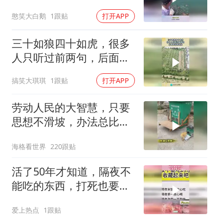
话能自动收回来吗
憨笑大白鹅
1跟贴
打开APP
三十如狼四十如虎，很多
人只听过前两句，后面竟
还有这些！
搞笑大琪琪
1跟贴
打开APP
劳动人民的大智慧，只要
思想不滑坡，办法总比困
难多
海格看世界
220跟贴
活了50年才知道，隔夜不
能吃的东西，打死也要记
住！
爱上热点
1跟贴