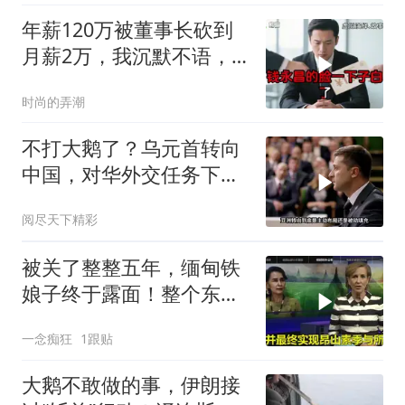
年薪120万被董事长砍到
月薪2万，我沉默不语，
当天竞品出12倍薪资挖走
时尚的弄潮
我
不打大鹅了？乌元首转向
中国，对华外交任务下
达，中乌风向已变
阅尽天下精彩
被关了整整五年，缅甸铁
娘子终于露面！整个东南
亚都紧张了？
一念痴狂
1跟贴
大鹅不敢做的事，伊朗接