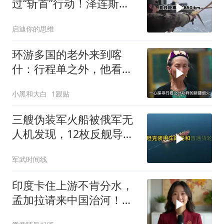
过“斩首”行动！泽连斯基
这次真悬了？
启迪你的思维
环游多国的老外来到喀
什：行程单之外，他看到
了变化太多太多
小黑和大白
1跟贴
三艘伪装军火船被俄军无
人机发现，12枚反舰导弹
送入海底，乌军后勤命脉
军武时间线
遭重锤
印度卡住上游不肯分水，
孟加拉请来中国治河！一
条河如何改写南亚 ？