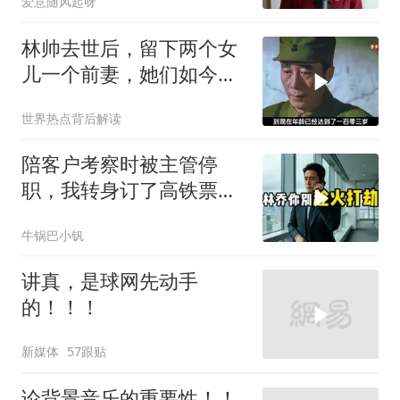
爱意随风起呀
林帅去世后，留下两个女
儿一个前妻，她们如今过
的怎么样？
世界热点背后解读
陪客户考察时被主管停
职，我转身订了高铁票。
2小时后总监急疯了：12
牛锅巴小钒
亿合同没你根本签不了
讲真，是球网先动手
的！！！
新媒体
57跟贴
论背景音乐的重要性！！