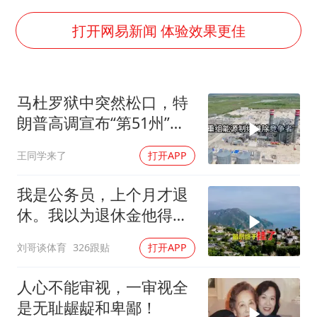
《龙餐馆》 冲奖
国足U17与阿森纳决赛取消 并列冠军
打开网易新闻 体验效果更佳
上门女婿出轨女邻居多年被判重婚罪
构建更高水平的全民健身公共服务体系
马杜罗狱中突然松口，特
韩军前线部队连曝丑闻
朗普高调宣布“第51州”，
云南一男子胃中取出180颗铁钉
美国在委内瑞拉布下的一
王同学来了
打开APP
盘大棋终于浮出水面
奋力开创中国式现代化建设新局面
我是公务员，上个月才退
休。我以为退休金他得有
九千多块钱，可是
刘哥谈体育
326跟贴
打开APP
人心不能审视，一审视全
是无耻龌龊和卑鄙！