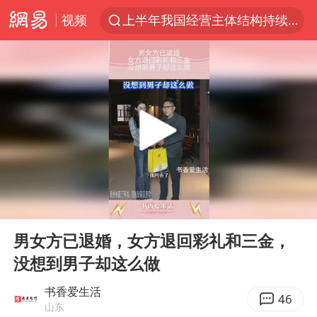
视频
上半年我国经营主体结构持续优化
《披荆斩棘2026》阵容官宣
杭州机场已取消航班388架次
浙江省委书记：该停下的坚决停下来
中国籍豪华游艇富商之子在泰国被杀
美将每月供乌爱国者拦截导弹
白海豚北上或致京津冀暴雨
00:00
00:12
上海中心千吨“镇楼神器”摆动明显
Play
Ent
full
10余省份将出现强风雨 局地特大暴雨
男女方已退婚，女方退回彩礼和三金，
没想到男子却这么做
世界第1特鲁姆普斯诺克中国赛一轮游
新疆一婚礼线上邀请引热议
书香爱生活
46
山东