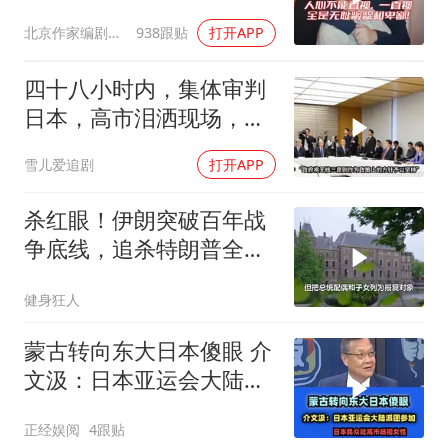
北京作家编剧肥猪满圈
938跟贴
打开APP
四十八小时内，集体审判
日本，高市泪洒现场，中
方已仁至义尽
雪儿爱追剧
打开APP
杀红眼！伊朗突破百年战
争底线，追杀特朗普全
家，血债必须血偿？
健身狂人
蒙古转向东大日本傻眼 介
文汲：日本亚运会大陆派
团参加！
正经娱阅
4跟贴