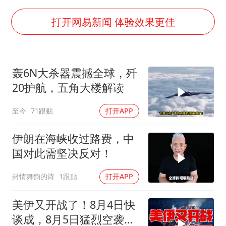
河南警方公开征集黑恶犯罪线索
谢霆锋演唱会隔空祝王菲生日快乐
打开网易新闻 体验效果更佳
WTT横滨冠军赛女单四强国乒占三席
浙江省发出今年第2号指挥长令
轰6N大杀器震撼全球，歼
辽宁省深化扫黑除恶专项斗争
20护航，五角大楼解读
一周大涨超7% 金价为何突然上涨
至今
71跟贴
打开APP
央视新主播李秋莹孙亚鹏亮相
构建更高水平的全民健身公共服务体系
伊朗在海峡收过路费，中
国对此需坚决反对！
封情舞韵的诗
1跟贴
打开APP
美伊又开战了！8月4日快
谈成，8月5日猛烈空袭，