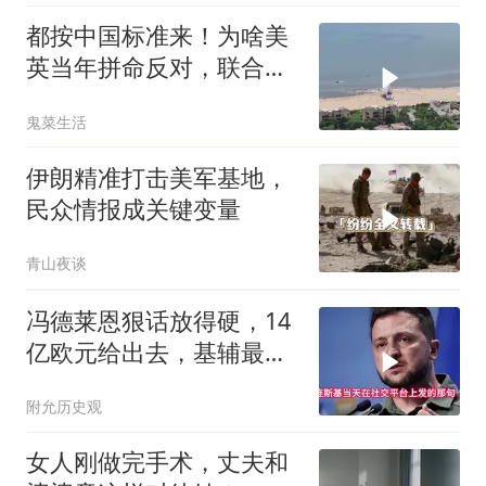
都按中国标准来！为啥美
英当年拼命反对，联合国
反而全盘接受？
鬼菜生活
伊朗精准打击美军基地，
民众情报成关键变量
青山夜谈
冯德莱恩狠话放得硬，14
亿欧元给出去，基辅最缺
的东西却一样没补上
附允历史观
女人刚做完手术，丈夫和