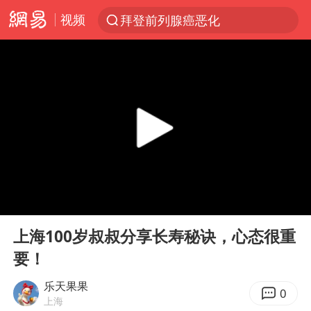
视频
拜登前列腺癌恶化
跨界融合拉长夏日经济消费链条
“白海豚”逼近浙闽沿海
“伊斯兰版北约”出现
外国游客的“中国游三件套”火了
上海大部迎大暴雨
以军士兵把枪口对准中国记者
00:00
01:13
白海豚在海上打了个结
Play
Ent
full
2026年7月份居民消费价格同比上涨0.5%
上海100岁叔叔分享长寿秘诀，心态很重
要！
方桃子代言广告视频已下架
浙江海域将现5到8米巨浪到狂浪
乐天果果
0
上海