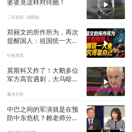
婆婆竟这样对待她！
二毛追剧
20跟贴
郑丽文的所作所为，再次
提醒国人：祖国统一大
业，终究得靠自己！
行者风范
莫斯科又炸了！大鹅多位
军方高官遇刺，大乌暗杀
方向已曝光？
凝水文秋
中巴之间的军演就是在预
防中东危机？赖老师分析
解放军比美军厉害