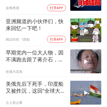
后续3种剧本
金梅煮酒
打开APP
亚洲频道的小伙伴们，快
来回忆一下吧！
精品街拍
1跟贴
打开APP
早期党内一位大人物，因
不满跑去跟了蒋介石，不
料晚年竟悲惨死
玫瑰与花海
美俄先后下死手，印度船
又被炸沉，这回“全球大
国”的面具彻底挂不住了
古人那点事