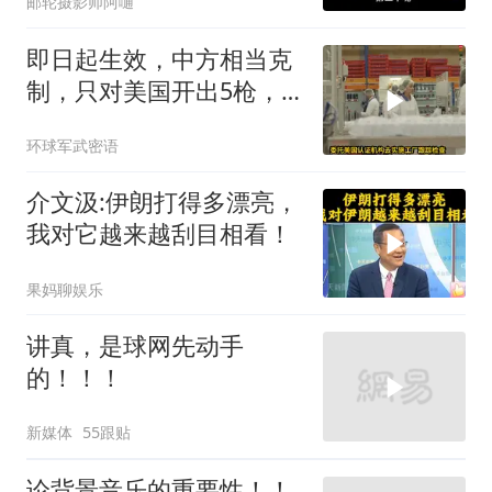
邮轮摄影师阿嗵
即日起生效，中方相当克
制，只对美国开出5枪，
商务部二号令颁布
环球军武密语
介文汲:伊朗打得多漂亮，
我对它越来越刮目相看！
果妈聊娱乐
讲真，是球网先动手
的！！！
新媒体
55跟贴
论背景音乐的重要性！！