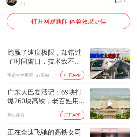
佛得角门将亮相智利俱乐部主场
1
四川
首次证实！“胶球”存在
打开网易新闻 体验效果更佳
民警发现救助的拾荒老人是逃犯
中方回应是否在太平洋海底开采稀土
27岁女子成组织卖淫集团主犯被通缉
跑赢了速度极限，却错过
法国将禁止“未经同意的电话营销”
了时间窗口，技术敌不过
生态！
奋进开新局 实干挑大梁
宇宙科学探索
37跟贴
打开APP
广东大巴复活记：69块打
爆260块高铁，老百姓用
脚投票有多狠
刺头体育
打开APP
正在全速飞驰的高铁女司