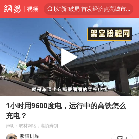
视频
以“新”破局 首发经济点亮城市消费活力
U17国足三战全胜
青海海西州茫崖市发生3.1级地震
我国编制完成新版全月地质图
台风白海豚登陆地点更新
巡查组提问 工作人员偷用手机查答案
看守所辅警收受10万获刑1年
00:00
02:46
多地要求领导干部带头休假
Play
Ent
full
台风白海豚进入48小时警戒线
1小时用9600度电，运行中的高铁怎么
充电？
宇树科技发行价格150.80元/股
声明：取材网络，谨慎辨别
外交部发言人就广岛核爆81周年等答记者问
熊猫机库