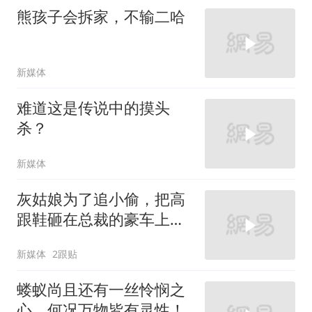
熊孩子会拆家，不输二哈
新媒体
难道这是传说中的摸头
杀？
新媒体
灰姑娘为了追小偷，把高
跟鞋砸在总裁的豪车上，
太霸气了
新媒体
2跟贴
蝼蚁尚且还有一丝怜悯之
心，何况万物皆有灵性！