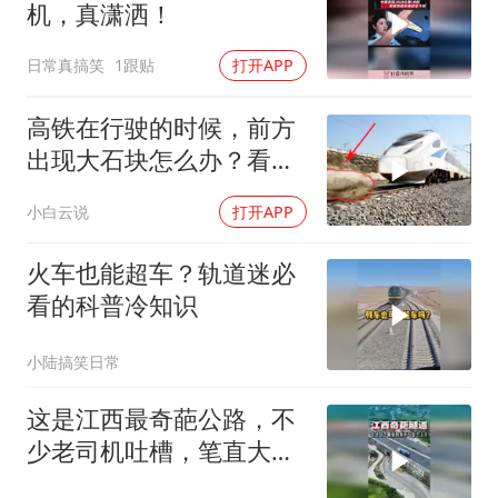
机，真潇洒！
日常真搞笑
1跟贴
打开APP
高铁在行驶的时候，前方
出现大石块怎么办？看完
不得不佩服
小白云说
打开APP
火车也能超车？轨道迷必
看的科普冷知识
小陆搞笑日常
这是江西最奇葩公路，不
少老司机吐槽，笔直大道
硬修S弯隧道