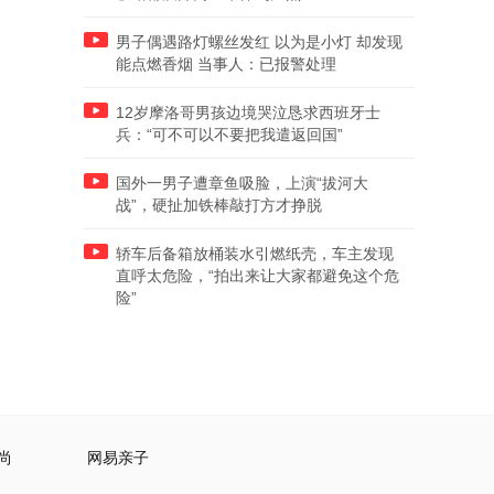
男子偶遇路灯螺丝发红 以为是小灯 却发现
能点燃香烟 当事人：已报警处理
12岁摩洛哥男孩边境哭泣恳求西班牙士
兵：“可不可以不要把我遣返回国”
国外一男子遭章鱼吸脸，上演“拔河大
战”，硬扯加铁棒敲打方才挣脱
轿车后备箱放桶装水引燃纸壳，车主发现
直呼太危险，“拍出来让大家都避免这个危
险”
尚
网易亲子