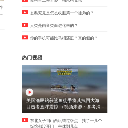
苏格兰工程奇迹：福尔柯克轮
作
妹妹远嫁贵州，二胎生了，相
妹妹远嫁贵州二胎生了，妹
终于
距1500多公里，作为娘家人去
和孩子都平安健康，我们听
玄奘究竟是怎么收服第一个徒弟的？
看望
都很高兴
人类是由鱼类而进化来的？
你的手机可能比马桶还脏？真的假的？
热门视频
美国渔民钓获鲨鱼徒手将其拽回大海
目击者直呼震惊 （视频来源：参考消
息）
东北女子到山西玩错过饭点，找了十几个
饭馆都没开门：午休到几点