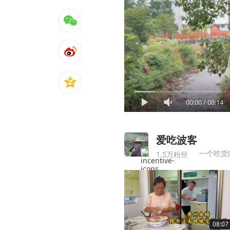
00:00
/
08:14
爱吃波客
一个吃货
1.5万粉丝
08:07