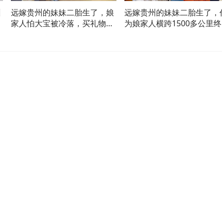
州
远嫁贵州的妹妹二胎生了，娘
远嫁贵州的妹妹二胎生了，
，
家人怕大宝被冷落，买礼物讨
为娘家人横跨1500多公里
欢喜
相见了