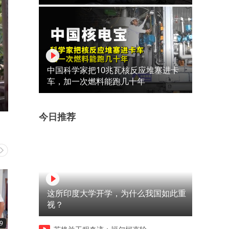
中国科学家把10兆瓦核反应堆塞进卡
车，加一次燃料能跑几十年
今日推荐
这所印度大学开学，为什么我国如此重
视？
9
11:32
08:14