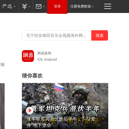
登录
注册免费邮箱
网易新闻
iOS
Android
举报
猜你喜欢
俄军坦克兵潜伏敌后半年，T-72变
身“地下堡垒”