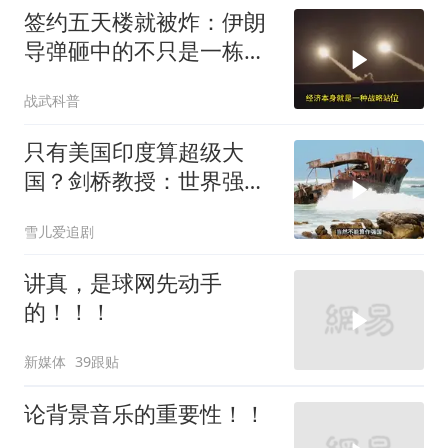
签约五天楼就被炸：伊朗
导弹砸中的不只是一栋
楼，是中企在中东整张底
战武科普
牌
只有美国印度算超级大
国？剑桥教授：世界强国
只有4个，没有印度
雪儿爱追剧
讲真，是球网先动手
的！！！
新媒体
39跟贴
论背景音乐的重要性！！