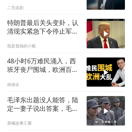
二毛追剧
特朗普最后关头变卦，认
清现实紧急下令停止军事
行动
我是孤独的小船
48小时6万难民涌入，西
班牙丧尸围城，欧洲百年
霸权终极反噬！
保德全
毛泽东出题没人能答，陆
定一妻子说出答案，毛主
席听后高兴异常
晨曦故事汇聚