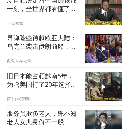
新首相决定对中国赔钱那
一刻，全世界都看懂了：
不能对华继续天真
一窥究竟
导弹险些跨越欧亚大陆：
乌克兰袭击伊朗商船，差
点引爆两场战争的“连环
侃侃世界之最
雷”
旧日本能占领越南5年，
为啥美国打了20年选择撤
军？
情系雨樱花叶
服务员欺负老人，殊不知
老人女儿身份不一般！