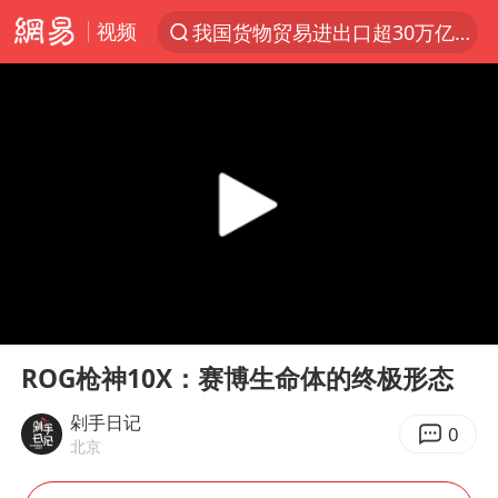
视频
我国货物贸易进出口超30万亿元
上半年我国机械工业经济运行稳中有进
佛山通报笔试前13被淘汰后5名进体检
台风白海豚加强
广东雷州通报特教老师招聘违规事件
国防部回应日本试射“战斧”导弹
“立秋的第一杯奶茶”又爆单了
00:00
02:22
A股三大股指收涨
Play
Ent
full
泰国校园枪击案死亡人数升至7人
ROG枪神10X：赛博生命体的终极形态
泰国枪击案凶手先杀祖父母后行凶
剁手日记
0
北京
多方回应侯明昊被曝违反交规