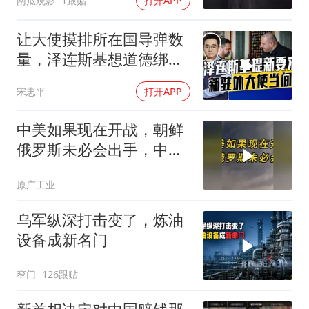
南瓜观影
1跟贴
打开APP
让大使摸排所在国导弹数
量，泽连斯基想道德绑架
援乌国，黔驴技穷
宋忠平
打开APP
中美如果现在开战，朝鲜
俄罗斯未必会出手，中国
只能靠这四支力量
原广工业
乌军纵深打击变了，炼油
设备成新名门
窄门
126跟贴