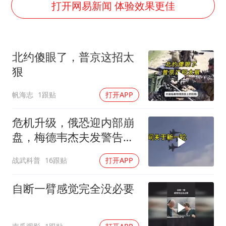
宇树科技中一签需缴款7.54万元
打开网易新闻 体验效果更佳
国防部：中国军队坚决反制任何闹海挑衅图谋
四川宜宾市高县发生4.9级地震
北约傻眼了，普京这招太
台湾海峡南口北上船舶实施交通管制
狠
“新疆阿勒泰八月能滑雪”不实
帆海志
1跟贴
打开APP
向鹏0-3不敌张本智和
江苏发布台风蓝色预警
危机升级，俄恐迎内部崩
东方之约 相约未来
盘，梅德韦杰夫发警告，
克宫钱袋子见底
战武科普
16跟贴
打开APP
自断一臂感觉完全没必要